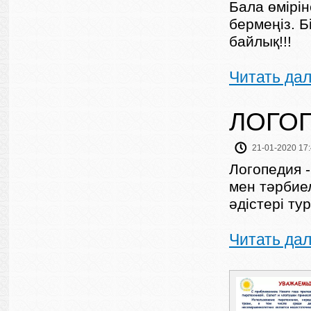
Бала өмірі
бермеңіз. Б
байлық!!!
Читать да
ЛОГО
21-01-2020 17
Логопедия 
мен тәрбие
әдістері ту
Читать да