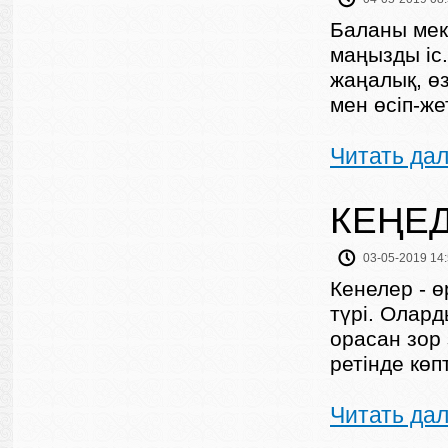
Баланы мек
маңызды іс.
жаңалық, өз
мен өсіп-жет
Читать да
КЕҢЕД
03-05-2019 14
Кенелер - ө
түрі. Олар
орасан зор 
ретінде көп
Читать да