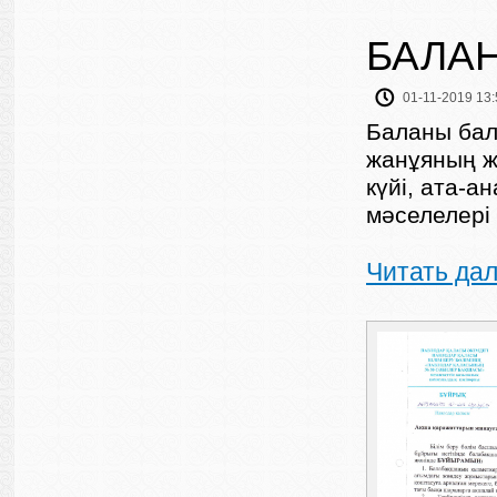
БАЛАН
01-11-2019 13:
Баланы бал
жанұяның ж
күйі, ата-
мәселелері
Читать да