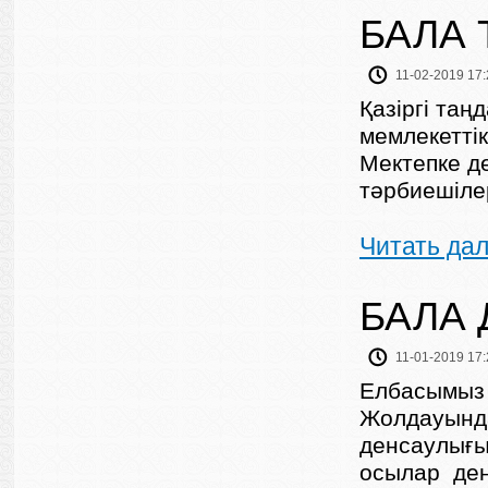
БАЛА 
11-02-2019 17:
Қазіргі таң
мемлекеттік
Мектепке д
тәрбиешілер
Читать да
БАЛА
11-01-2019 17:
Елбасымыз 
Жолдауында
денсаулығы
осылар ден