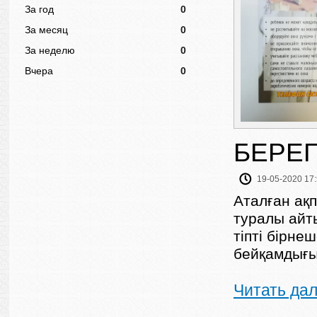
За год
0
За месяц
0
За неделю
0
Вчера
0
БЕРЕГ
19-05-2020 17
Аталған ақ
туралы айт
тіпті бірне
бейқамдығы 
Читать да