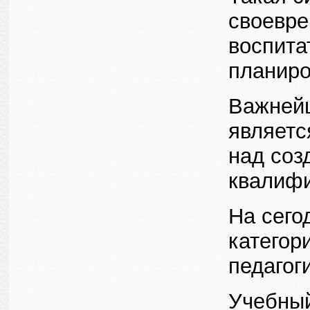
своевре
воспита
планиро
Важнейш
являетс
над соз
квалифи
На сего
категор
педагог
Учебный