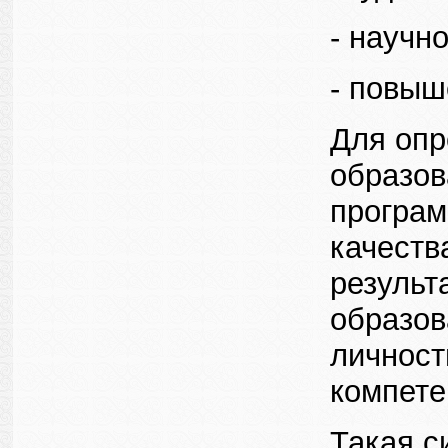
- научн
- повыш
Для опр
образов
програм
качеств
результ
образов
личност
компете
Такая с