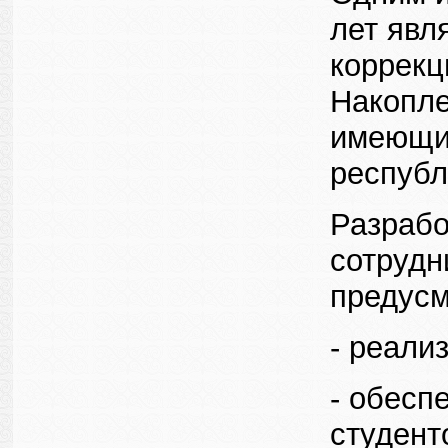
лет явл
коррекц
Накопле
имеющим
республ
Разрабо
сотрудн
предус
- реали
- обесп
студент