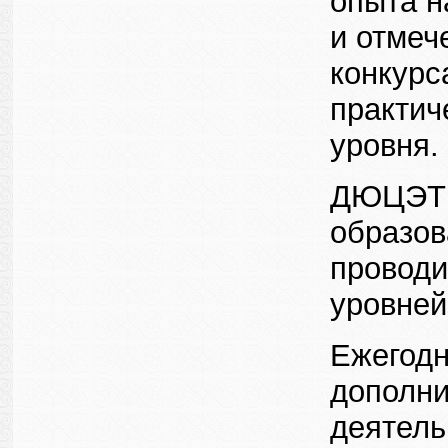
опыта н
и отмеч
конкурс
практич
уровня.
ДЮЦЭТ с
образов
проводи
уровней
Ежегодн
дополни
деятель