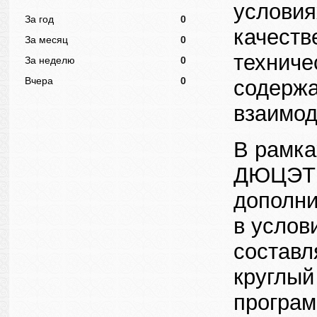
условия
За год
0
качеств
За месяц
0
техниче
За неделю
0
Вчера
0
содержа
взаимод
В рамка
ДЮЦЭТ 2
дополни
в услов
составл
круглый
програ