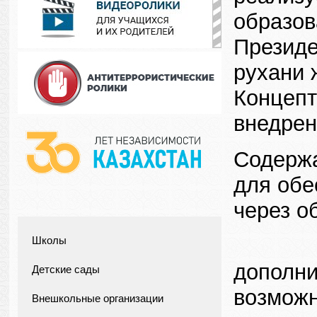
образов
Президе
рухани 
Концепт
внедрен
Содержа
для обе
через о
Новиз
Школы
дополни
Детские сады
возможн
Внешкольные организации