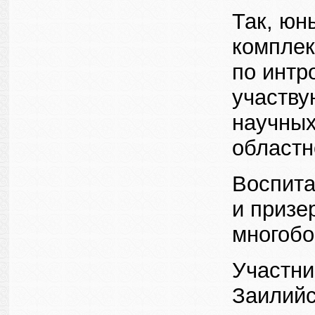
Так, юн
комплек
по интр
участву
научных
областн
Воспита
и призе
многобо
Участник
Заилийс