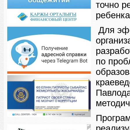
точно р
ребенка
Для эфф
организ
разрабо
по проб
образов
краевед
Павлода
методич
Програм
реализу