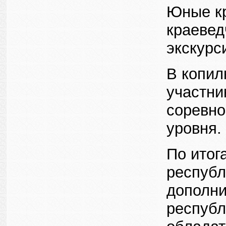
Юные кр
краевед
экскурс
В копил
участни
соревно
уровня.
По итог
республ
дополни
республ