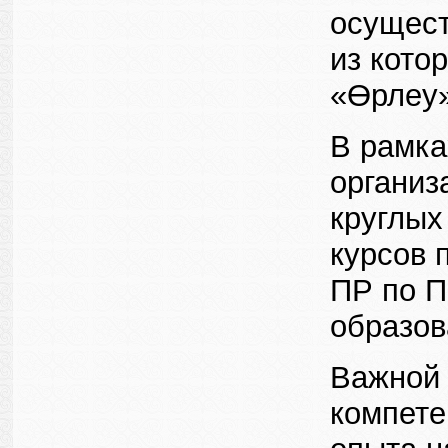
осущест
из кото
«Өрлеу»
В рамка
организ
круглых
курсов
ПР по П
образов
Важной
компете