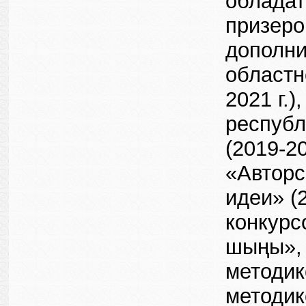
обладат
призеро
дополни
областн
2021 г.
республ
(2019-2
«Авторс
идеи» (2
конкурс
шыңы», 
методик
методик