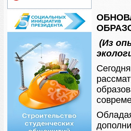
ОБНОВ
ОБРАЗ
(Из оп
эколог
Сегодня
рассмат
образов
совреме
Обладая
дополни