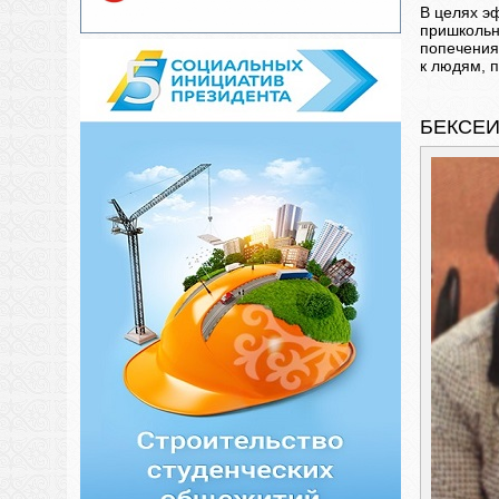
В целях э
пришкольн
попечения
к людям, 
БЕКСЕ