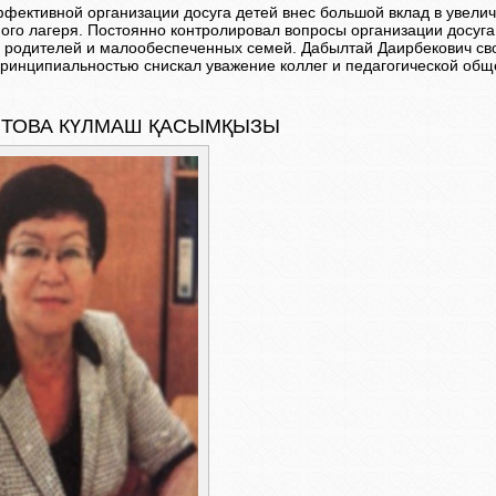
ффективной организации досуга детей внес большой вклад в увеличе
ого лагеря. Постоянно контролировал вопросы организации досуга 
 родителей и малообеспеченных семей. Дабылтай Даирбекович св
принципиальностью снискал уважение коллег и педагогической общ
ИТОВА КҮЛМАШ ҚАСЫМҚЫЗЫ