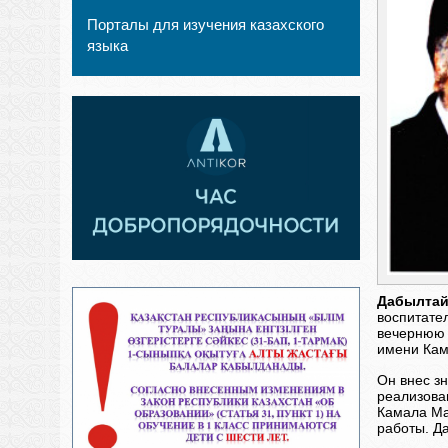
Порталы для изучения казахского
языка
Дабылтай
воспитате
вечернюю 
имени Кам
Он внес з
реализова
Камала Ма
работы. Д