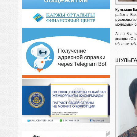
Кульмаш К
работы. Всю
руководство
молодыми с
За особые з
знаком «Отл
области, об
ШУЛЬГА