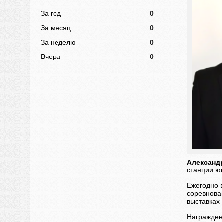
За год
0
За месяц
0
За неделю
0
Вчера
0
Александ
станции ю
Ежегодно 
соревнован
выставках 
Награжден