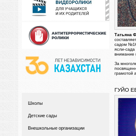
Татьяна 
составляет
садом №16
ясли-сада
внимание 
За многол
посвященн
грамотой 
ГУЙО Е
Школы
Детские сады
Внешкольные организации