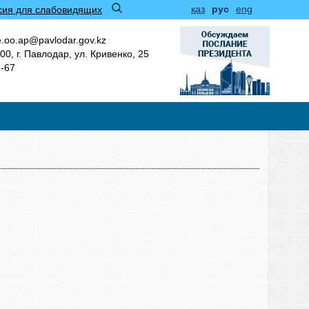
қаз
рус
eng
сия для слабовидящих
.oo.ap@pavlodar.gov.kz
00, г. Павлодар, ул. Кривенко, 25
1-67