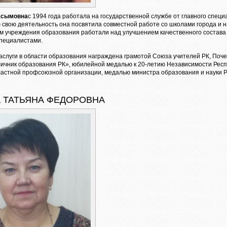
асымовна
с 1994 года работала на государственной службе от главного спец
 свою деятельность она посвятила совместной работе со школами города и
м учреждения образования работали над улучшением качественного состава 
пециалистами.
аслуги в области образования награждена грамотой Союза учителей РК, Поч
ичник образования РК», юбилейной медалью к 20-летию Независимости Респ
ластной профсоюзной организации, медалью министра образования и науки Р
 ТАТЬЯНА ФЕДОРОВНА