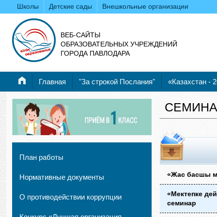
Школы
Детские сады
Внешкольные организации
ВЕБ-САЙТЫ
ОБРАЗОВАТЕЛЬНЫХ УЧРЕЖДЕНИЙ
ГОРОДА ПАВЛОДАРА
Главная
"За строкой Послания"
«Казахстан - 
СЕМИН
План работы
«Жас басшы м
Нормативные документы
«Мектепке дей
О противодействии коррупции
семинар
Конкурс «Лучшая организация