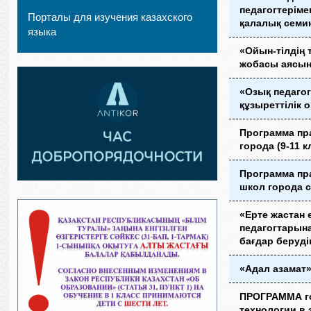
педагогтеріме
Порталы для изучения казахского
қалалық сем
языка
«Ойын-тілдің 
жобасы аясы
«Озық педагог
құзыреттілік
Программа пр
города (9-11 к
Программа пр
школ города с
«Ерте жастан 
педагогтарына
бағдар беруд
«Адал азамат
ПРОГРАММА го
технологии в