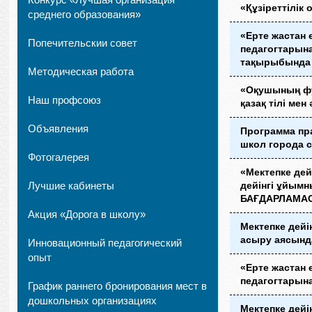
«Құзіреттілі
среднего образования»
«Ерте жастан 
Попечительскии совет
педагогтарына
тақырыбында
Методическая работа
«Оқушының фу
Наш профсоюз
қазақ тілі ме
Объявления
Программа пр
школ города с
Фотогалерея
«Мектепке де
Лучшие кабинеты
дейінгі ұйымн
БАҒДАРЛАМА
Акция «Дорога в школу»
Мектепке дейі
асыру аясында
Инновационный педагогический
опыт
«Ерте жастан 
педагогтарын
График раннего бронирования мест в
дошкольных организациях
Мектепке дейі