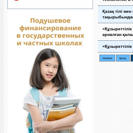
Қазақ тілі ме
тақырыбындағ
«Құзыреттілі
арналған қал
«Құзыреттілі
первая
пред.