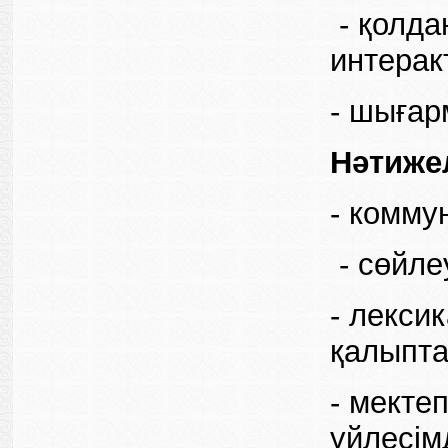
- қолда
интерак
- шығар
Нәтижел
- коммун
- сөйле
- лекси
қалыпта
- мекте
үйлесім