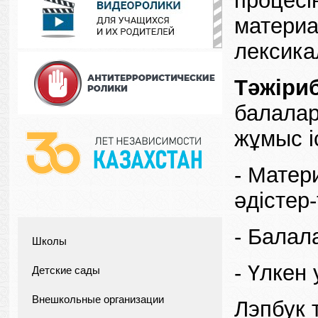
процесі
материа
лексика
Тәжіриб
балалар
жұмыс і
- Матер
әдістер
- Балал
Школы
- Үлкен
Детские сады
Внешкольные организации
Лэпбук 