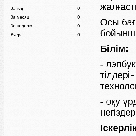
жалғаст
За год
0
За месяц
0
Осы бағ
За неделю
0
бойынша
Вчера
0
Білім:
- лэпбу
тілдері
техноло
- оқу ү
негіздер
Іскерлі