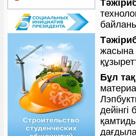
Тәжіри
техноло
байланы
Тәжіри
жасына 
құзырет
Бұл та
материа
Лэпбукт
дейінгі
қамтиды
дағдыла