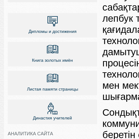
сабақта
лепбук 
қағидал
Дипломы и достижения
техноло
дамытуш
процесі
Книга золотых имён
техноло
мен мек
Листая памяти страницы
шығарм
Сондықт
Династия учителей
коммуни
беретін
АНАЛИТИКА САЙТА