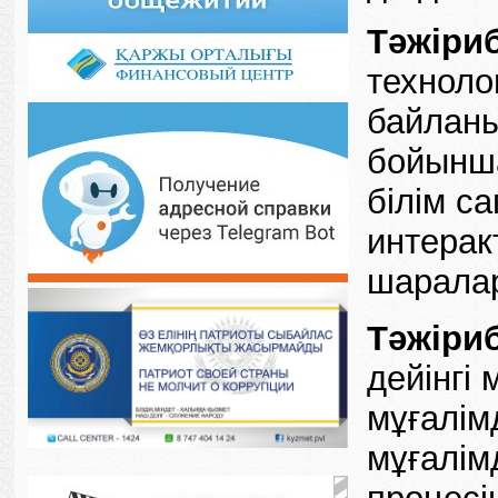
Тәжіри
техноло
байланы
бойынша
білім с
интерак
шаралар
Тәжіри
дейінгі 
мұғалім
мұғалім