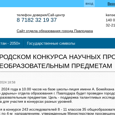
вход
Вер
телефон доверия/Call-центр
kense
8 7182 32 19 37
140 0
32-2
Сайт отдела образования города Павлодара
тан - 2050»
Государственные символы
ОРОДСКОМ КОНКУРСА НАУЧНЫХ ПР
ЕОБРАЗОВАТЕЛЬНЫМ ПРЕДМЕТАМ
2024 18:58
 2024 года в 10.00 часов на базе школы-лицея имени А. Бокейхана
 дарыны» отдела образования г. Павлодара будет проведен городс
разовательным предметам. Цель - поддержка талантливых исслед
 для участия в конкурсах разных уровней.
я в конкурсе 243 исследователей 8 - 11 классов 35 общеобразоват
 по 4-м направлениям, утвержденным Министерством просвещения