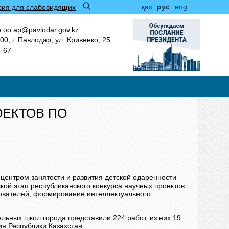
қаз
рус
eng
сия для слабовидящих
.oo.ap@pavlodar.gov.kz
00, г. Павлодар, ул. Кривенко, 25
1-67
ОЕКТОВ ПО
 центром занятости и развития детской одаренности
кой этап республиканского конкурса научных проектов
ователей, формирование интеллектуального
ельных школ города представили 224 работ, из них 19
 Республики Казахстан.