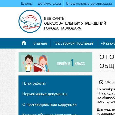
Школы
Детские сады
Внешкольные организации
ВЕБ-САЙТЫ
ОБРАЗОВАТЕЛЬНЫХ УЧРЕЖДЕНИЙ
ГОРОДА ПАВЛОДАРА
Главная
"За строкой Послания"
«Казахс
О Г
ОБЩ
10-10-
План работы
15 октября
«Павлодар
Нормативные документы
по общеоб
потенциала
О противодействии коррупции
Для участи
командных
Конкурс «Лучшая организация