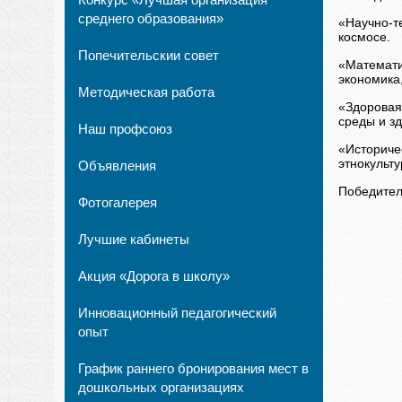
среднего образования»
«Научно-те
космосе.
Попечительскии совет
«Математи
экономика
Методическая работа
«Здоровая
среды и з
Наш профсоюз
«Историче
этнокульту
Объявления
Победител
Фотогалерея
Лучшие кабинеты
Акция «Дорога в школу»
Инновационный педагогический
опыт
График раннего бронирования мест в
дошкольных организациях