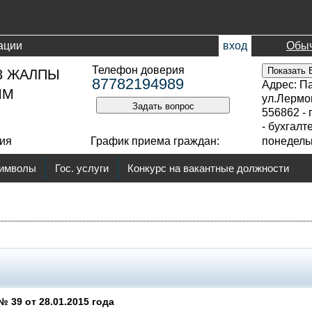
ации
вход
Обыч
Телефон доверия
Показать 
3 ЖАЛПЫ
87782194989
Адрес: Па
ММ
ул.Лермо
Задать вопрос
556862 - 
- бухгалт
ния
График приема граждан:
понедельн
символы
Гос. услуги
Конкурс на вакантные должности
№ 39 от 28.01.2015 года