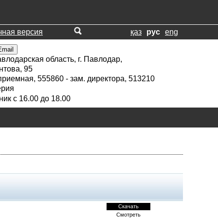
ная версия
қаз
рус
eng
Email
влодарская область, г. Павлодар,
нтова, 95
приемная, 555860 - зам. директора, 513210
ерия
ик с 16.00 до 18.00
Скачать
Смотреть