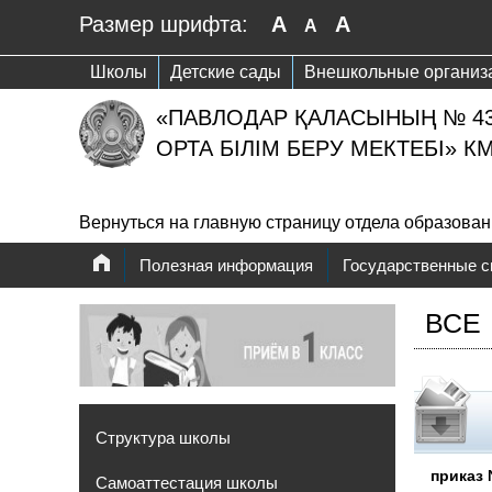
Размер шрифта:
A
A
A
Школы
Детские сады
Внешкольные организ
«ПАВЛОДАР ҚАЛАСЫНЫҢ № 4
ОРТА БІЛІМ БЕРУ МЕКТЕБІ» К
Вернуться на главную страницу отдела образова
Полезная информация
Государственные 
ВСЕ
Структура школы
приказ 
Самоаттестация школы