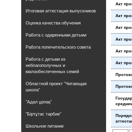
Акт про
Итоговая аттестация выпускников
Акт про
Оценка качества обучения
Акт про
Работа с одаренными детьми
Акт про
Работа попечительского совета
Акт про
Работа с детьми из
Акт про
неблагополучных и
малообеспеченных семей
Протоко
Областной проект "Читающая
Протоко
школа"
Государ
"Адал ұрпақ"
средне
"Біртұтас тәрбие"
Порядок
аттеста
Школьное питание