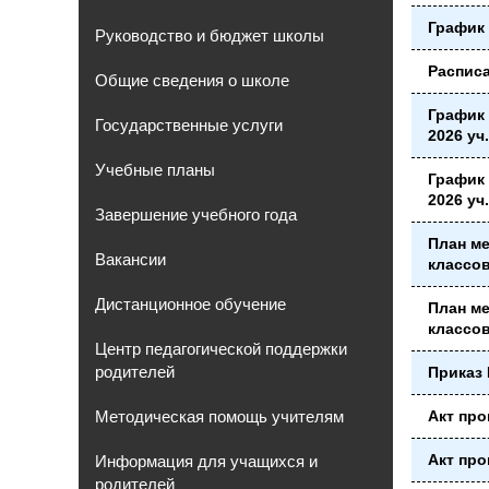
График 
Руководство и бюджет школы
Расписа
Общие сведения о школе
График 
Государственные услуги
2026 уч
Учебные планы
График 
2026 уч
Завершение учебного года
План м
Вакансии
классов
Дистанционное обучение
План м
классов
Центр педагогической поддержки
родителей
Приказ 
Методическая помощь учителям
Акт про
Акт про
Информация для учащихся и
родителей