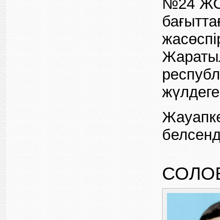
№24 ЖО
бағытта
жасөспі
Жаратыл
республ
жүлдеге
Жауапке
белсенд
СОЛО