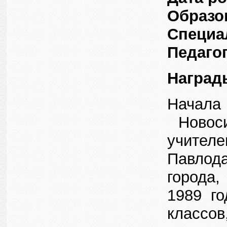
Образо
Специа
Педаго
Наград
Начала
Новоси
учител
Павлода
города
1989 г
классов