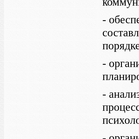
коммун
- обесп
составл
порядк
- орган
планиро
- анали
процесс
психоло
- орган