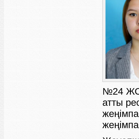
№24 ЖОМ
атты ре
жеңімп
жеңімпа