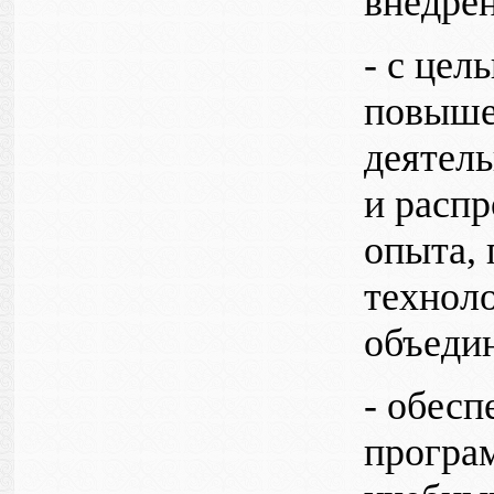
внедре
- с це
повыше
деятель
и расп
опыта,
технол
объедин
- обесп
програм