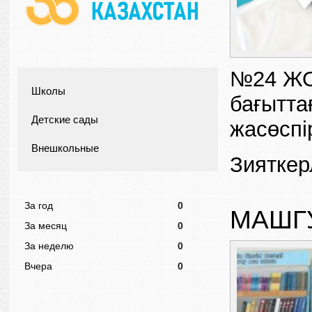
№24 ЖО
Школы
бағытта
Детские сады
жасөспі
Внешкольные
Зияткер
За год
0
МАШГ
За месяц
0
За неделю
0
Вчера
0