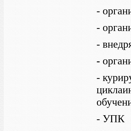
- орга
- орган
- внедр
-
орган
- кури
циклаи
обучен
- УПК