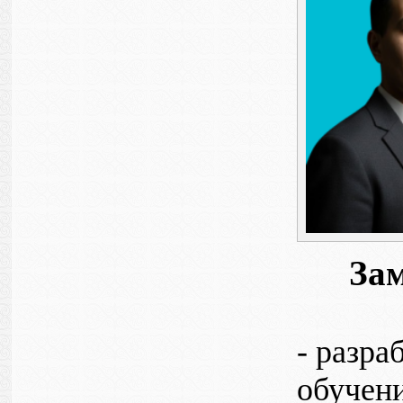
Зам
- разра
обучен