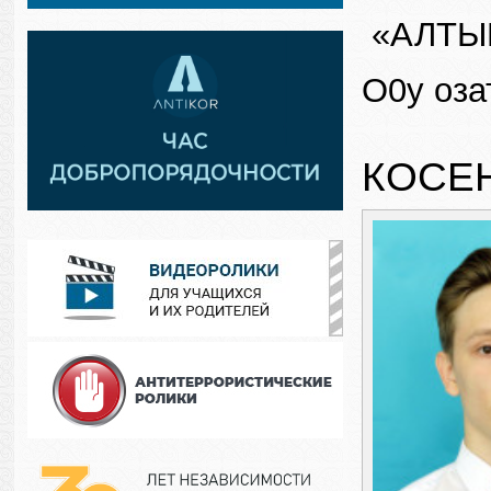
«АЛТЫН 
О0у оза
КОСЕ