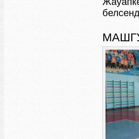
Жауапке
белсенд
МАШГ