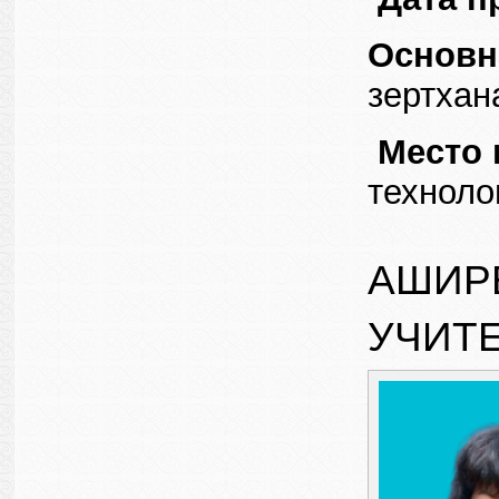
Основн
зертхан
Место 
техноло
АШИРБ
УЧИТ