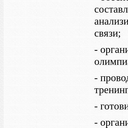
состав
анализи
связи;
- орган
олимпиа
- пров
тренин
- готов
- орга