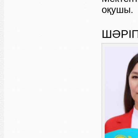
оқушы.
ШӘРІ