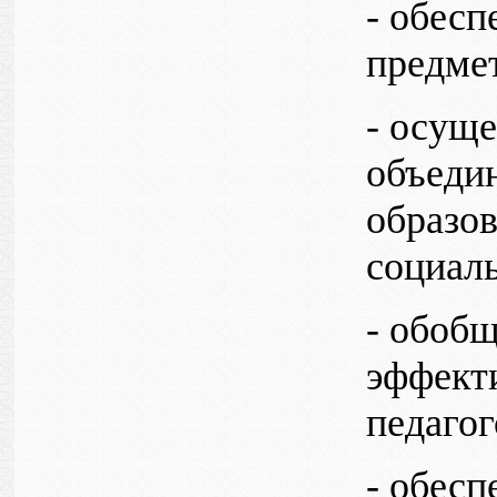
- обесп
предме
- осущ
объеди
образов
социаль
- обоб
эффекти
педагог
- обесп