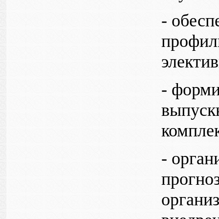
- обес
профил
электив
- форм
выпуск
компле
- орган
прогно
органи