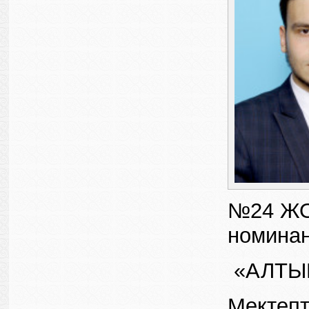
№24 ЖОМ
номинан
«АЛТЫН 
Мектепт