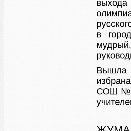
выхода
олимпиа
русског
в горо
мудрый
руковод
Вышла 
избран
СОШ № 2
учителе
ЖУМА