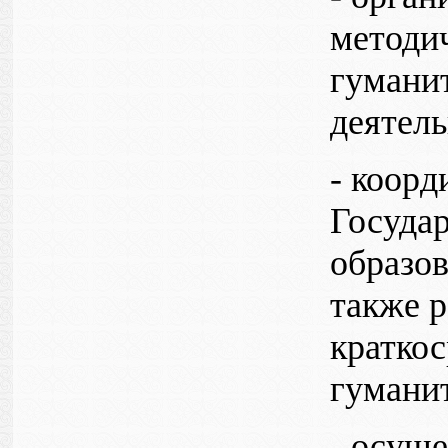
методи
гумани
деятель
- коорд
Госуда
образов
также 
кратко
гуманит
- осуще