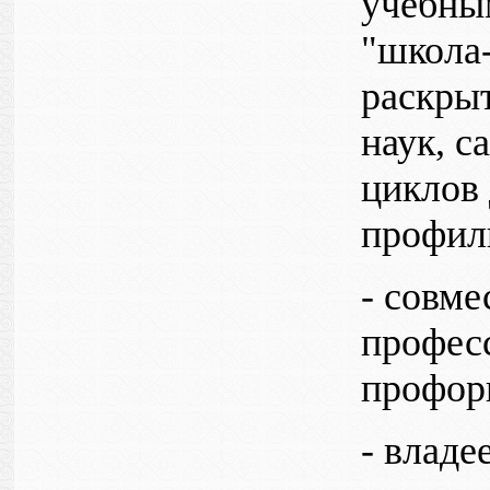
учебны
"школа-
раскры
наук, с
циклов 
профил
- совме
профес
профор
- влад