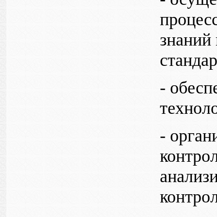
процесс
знаний
стандар
- обесп
техноло
- орга
контрол
анализи
контро