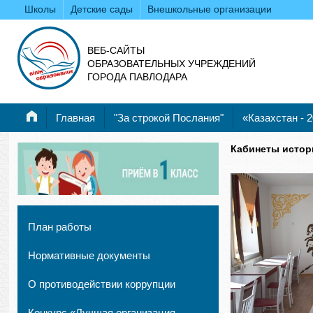
Школы
Детские сады
Внешкольные организации
ВЕБ-САЙТЫ
ОБРАЗОВАТЕЛЬНЫХ УЧРЕЖДЕНИЙ
ГОРОДА ПАВЛОДАРА
Главная
"За строкой Послания"
«Казахстан - 
Кабинеты истор
План работы
Нормативные документы
О противодействии коррупции
Конкурс «Лучшая организация