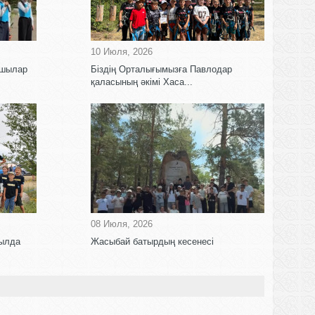
10 Июля, 2026
ушылар
Біздің Орталығымызға Павлодар
қаласының әкімі Хаса...
08 Июля, 2026
уылда
Жасыбай батырдың кесенесі