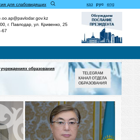
қаз
рус
eng
сия для слабовидящих
.oo.ap@pavlodar.gov.kz
00, г. Павлодар, ул. Кривенко, 25
1-67
 учреждениях образования
TELEGRAM
КАНАЛ ОТДЕЛА
ОБРАЗОВАНИЯ