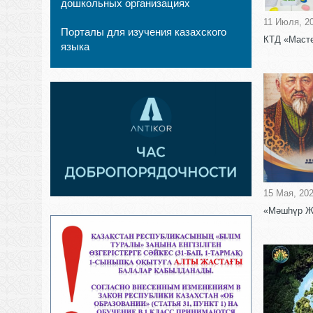
дошкольных организациях
11 Июля, 2
Порталы для изучения казахского
КТД «Масте
языка
15 Мая, 20
«Мәшһүр Жү