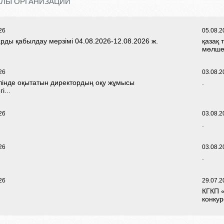
ЛЫ ОРГАНИЗАЦИЙ
26
05.08.2
рды қабылдау мерзімі 04.08.2026-12.08.2026 ж.
қазақ 
мөлше
26
03.08.2
ілінде оқытатын директордың оқу жұмысы
.
і...
26
03.08.2
.
26
03.08.2
.
26
29.07.2
КГКП 
конкурс