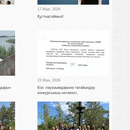
17 Мая, 2026
Құттықтаймыз!
23 Мая, 2026
ждары»
Бос лауазымдарына тағайындау
конкурсының нәтижесі.