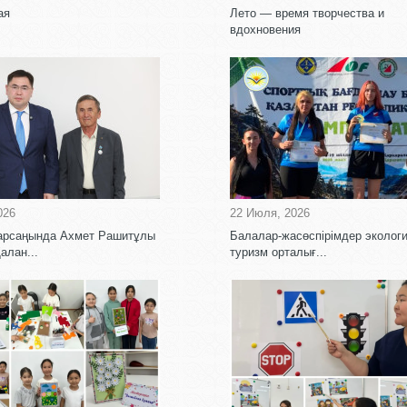
ая
Лето — время творчества и
вдохновения
026
22 Июля, 2026
қарсаңында Ахмет Рашитұлы
Балалар-жасөспірімдер эколог
алан...
туризм орталығ...