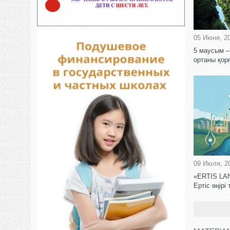
05 Июня, 2
5 маусым –
ортаны қорғ
09 Июля, 2
«ERTIS LAN
Ертіс өңірі т