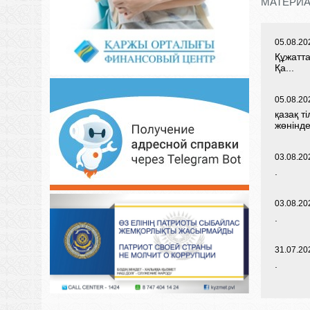
МАТЕРИА
05.08.20
Құжатта
Қа...
05.08.20
қазақ т
жөніндег
03.08.20
.
03.08.20
.
31.07.20
.