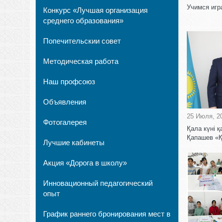
Учимся игр
Конкурс «Лучшая организация
среднего образования»
Попечительскии совет
Методическая работа
Наш профсоюз
Объявления
25 Июля, 2
Фотогалерея
Қала күні 
Қапашев «Қ
Лучшие кабинеты
Акция «Дорога в школу»
Инновационный педагогический
опыт
График раннего бронирования мест в