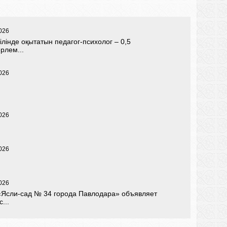
026
тілінде оқытатын педагог-психолог – 0,5
рлем...
026
026
026
026
«Ясли-сад № 34 города Павлодара» объявляет
...