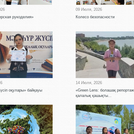
026
09 Июля, 2026
рская рукоделия»
Колесо безопасности
26
14 Июля, 2026
сіп оқулары» байқауы
«Green Lens: болашақ репорта
қалалық қашықты...