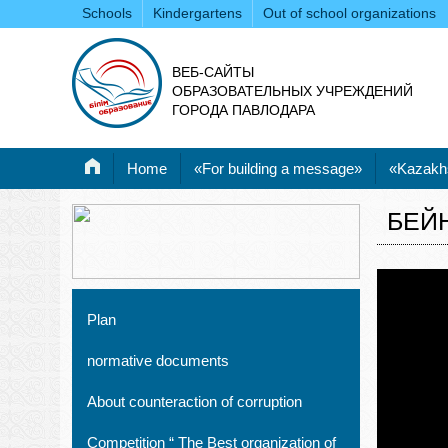
Schools
Kindergartens
Out of school organizations
ВЕБ-САЙТЫ
ОБРАЗОВАТЕЛЬНЫХ УЧРЕЖДЕНИЙ
ГОРОДА ПАВЛОДАРА
Home
«For building a message»
«Kazakh
БЕЙ
Plan
normative documents
About counteraction of corruption
Competition “ The Best organization of