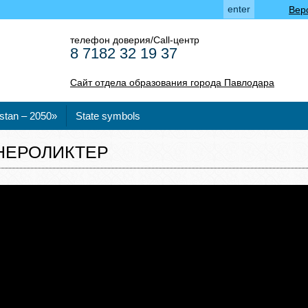
enter
Вер
телефон доверия/Call-центр
8 7182 32 19 37
Сайт отдела образования города Павлодара
stan – 2050»
State symbols
НЕРОЛИКТЕР