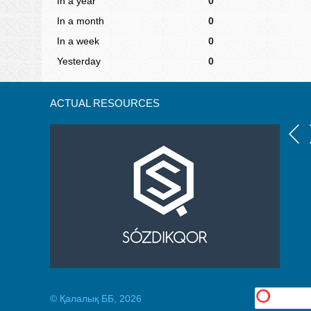
In a year
0
In a month
0
In a week
0
Yesterday
0
ACTUAL RESOURCES
© Қалалық ББ, 2026