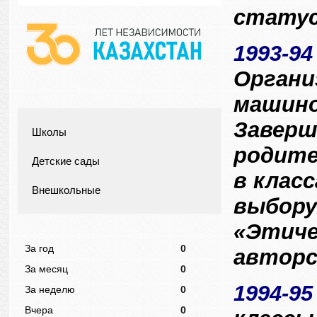
статус
1993-94
Органи
машино
Заверш
Школы
родите
Детские сады
в класс
Внешкольные
выбору
«Этиче
За год
0
авторс
За месяц
0
1994-9
За неделю
0
Вчера
0