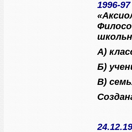
1996-9
«Аксио
Филосо
школьн
А) кла
Б) учен
В) семь
Созда
24.12.1