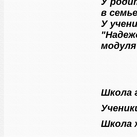
У роди
в семье
У учени
"Надеж
модуля"
Школа 
Ученик
Школа 