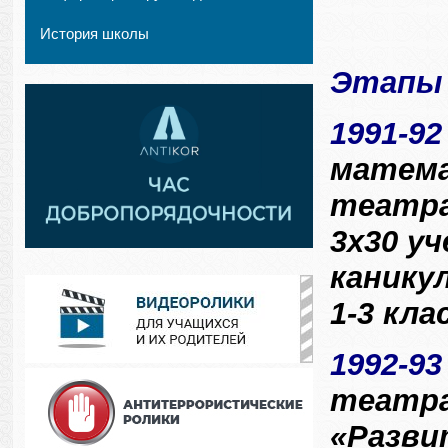
История школы
Этапы 
1991-9
матема
театра
3x30 у
канику
1-3 кла
1992-93
театра
«Разви