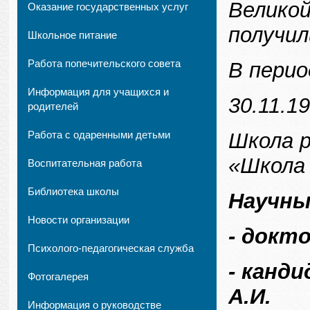
Велико
Оказание государственных услуг
получил
Школьное питание
Работа попечительского совета
В перио
Информация для учащихся и
30.11.19
родителей
Работа с одаренными детьми
Школа 
«Школа 
Воспитательная работа
Библиотека школы
Научны
Новости организации
- докто
Психолого-педагогическая служба
- канд
Фотогалерея
А.И.
Информация о руководстве