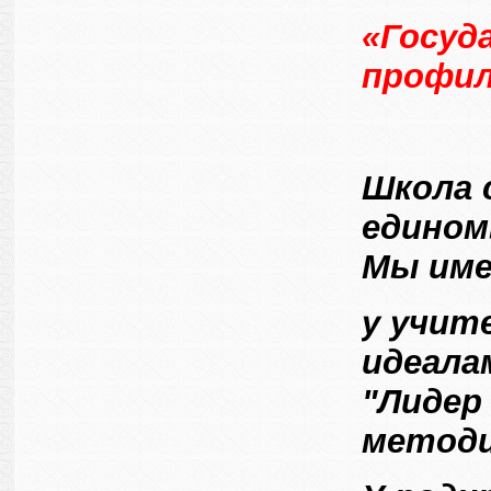
«Госуд
профил
Школа 
едином
Мы име
у учит
идеала
"Лидер
методи