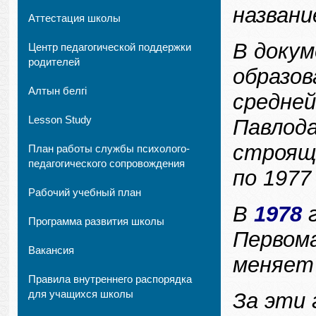
назван
Аттестация школы
В докум
Центр педагогической поддержки
родителей
образов
Алтын белгі
средне
Lesson Study
Павлода
строяще
План работы службы психолого-
педагогического сопровождения
по 1977
Рабочий учебный план
В
1978
г
Программа развития школы
Первома
Вакансия
меняет 
Правила внутреннего распорядка
для учащихся школы
За эти 