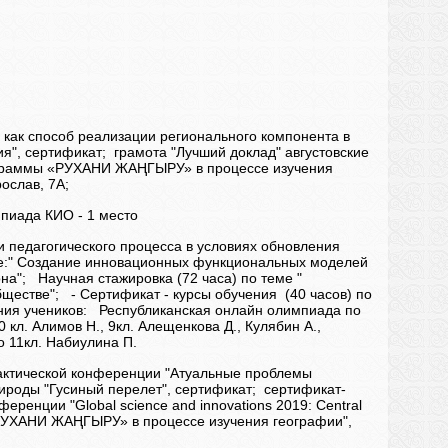
 как способ реализации регионального компонента в
я", сертификат; грамота "Лучший доклад" августовские
рограммы «РУХАНИ ЖАҢГЫРУ» в процессе изучения
ослав, 7А;
пиада КИО - 1 место
и педагогического процесса в условиях обновления
еме:" Создание инновационных функциональных моделей
на"; Научная стажировка (72 часа) по теме "
естве"; - Сертификат - курсы обучения (40 часов) по
ия учеников: Республиканская онлайн олимпиада по
кл. Алимов Н., 9кл. Алещенкова Д., Кулябин А.,
сто 11кл. Набиулина П.
рактической конференции "Атуальные проблемы
ироды "Гусиный перелет", сертификат; сертификат-
ренции "Global science and innovations 2019: Central
 «РУХАНИ ЖАҢГЫРУ» в процессе изучения географии",