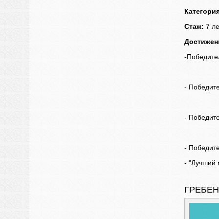
Категори
Стаж:
7 ле
Достижен
-Победите
- Победит
- Победит
- Победите
- "Лучший
ГРЕБЕН