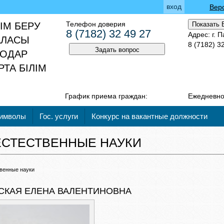
вход
Вер
Телефон доверия
ІМ БЕРУ
Показать 
8 (7182) 32 49 27
Адрес: г. 
АЛАСЫ
8 (7182) 3
Задать вопрос
ЛОДАР
ТА БІЛІМ
График приема граждан:
Ежедневно 
символы
Гос. услуги
Конкурс на вакантные должности
ЕСТЕСТВЕННЫЕ НАУКИ
венные науки
СКАЯ ЕЛЕНА ВАЛЕНТИНОВНА