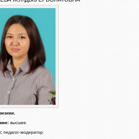
физики.
ние:
высшее.
:
педагог-модератор.