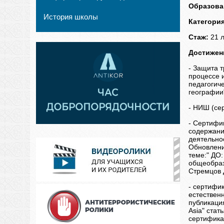
Образова
История школы
Категория
Стаж:
21 л
Достижен
- Защита 
процессе 
педагогич
географии
- НИШ (се
- Сертифик
содержани
деятельнос
Обновлени
теме:" ДО
общеобразо
Стремцов 
- сертифи
естествен
публикация
Asia" ста
сертифика