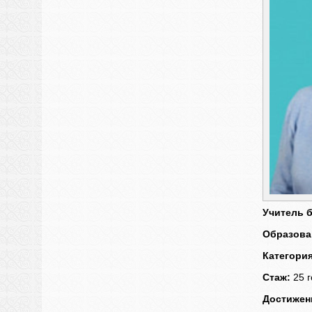
Учитель 
Образова
Категория
Стаж:
25 г
Достижен