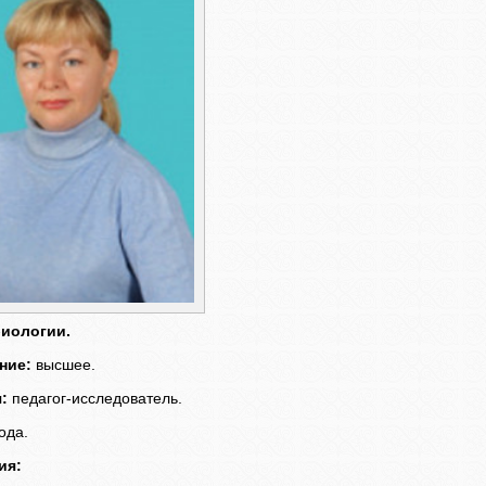
биологии.
ние:
высшее.
:
педагог-исследователь.
ода.
ия: