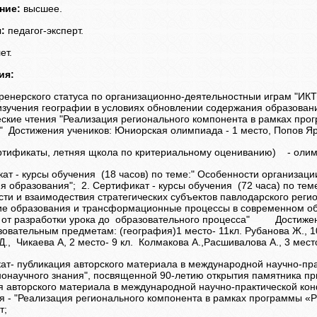
ние:
высшее.
:
педагог-эксперт.
ет.
ия:
тренерского статуса по организационно-деятельностныи играм "ИКТ
изучения географии в условиях обновлении содержания образовани
еские чтения "Реализация регионального компонента в рамках п
" Достижения учеников: Юниорская олимпиада - 1 место, Попов Яр
ртификаты, летняя щкола по критериальному оцениванию) - олим
ат - курсы обучения (18 часов) по теме:" Особенности организаци
я образования"; 2. Сертификат - курсы обучения (72 часа) по т
ти и взаимодествия стратегических субъектов павлодарского регио
е образования и трансформационные процессы в современном общ
: от разработки урока до образовательного процесса" Достижен
вательным предметам: (география)1 место- 11кл. Рубанова Ж., 10 
Д., Чикаева А, 2 место- 9 кл. Колмакова А.,Расшивалова А., 3 ме
кат- публикация авторского материала в международной научно-п
нонаучного знания", посвященной 90-летию открытия памятника пр
 авторского материала в международной научно-практической конфе
тья - "Реализация регионального компонента в рамках программы
т;