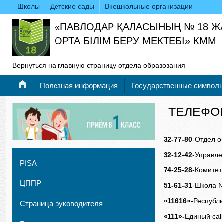
Школы
Детские сады
Внешкольные организации
«ПАВЛОДАР ҚАЛАСЫНЫҢ № 18 
ОРТА БІЛІМ БЕРУ МЕКТЕБІ» КММ
Вернуться на главную страницу отдела образования
Полезная информация
Государственные символ
ТЕЛЕФО
32-77-80
-Отдел о
32-12-42
-Управле
PISA
74-25-28
-Комитет
ЦППР
51-61-31
-Школа 
«11616»-
Республ
Страница руководителя
«111»-
Единый cal