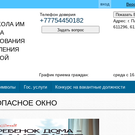
вход
Вер
Телефон доверия
Показать 
+77754450182
Адрес: г. 
КОЛА ИМ
611296, 6
Задать вопрос
ДА
ЗОВАНИЯ
ЛЕНИЯ
КОЙ
График приема граждан:
среда с 16
символы
Гос. услуги
Конкурс на вакантные должности
ОПАСНОЕ ОКНО