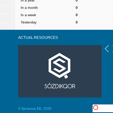
In a year
0
In a month
0
In a week
0
Yesterday
0
ACTUAL RESOURCES
© Қалалық ББ, 2026