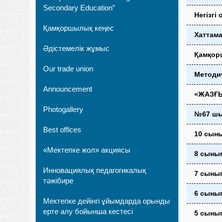
Secondary Education”
Негізгі
Қамқоршылық кеңес
Хаттама
Әдістемелік жұмыс
Қамқорш
Our trade union
Методич
Announcement
«ЖАЗҒЫ
Photogallery
№67 ш
Best offices
10 сын
«Мектепке жол» акциясы
8 сыны
Инновациялық педагогикалық
7 сыны
тәжібире
6 сыны
Мектепке дейінгі ұйымдарда орынды
ерте алу бойынша кестесі
5 сыны