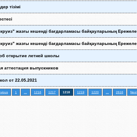
дер тізімі
естесі
 круиз" жазғы кешенді бағдарламасы байқауларының Ережеле
 круиз" жазғы кешенді бағдарламасы байқауларының Ережеле
 об открытие летней школы
я аттестация выпускников
кол от 22.05.2021
evious
1
…
1216
1217
1218
1219
1220
…
2616
Next