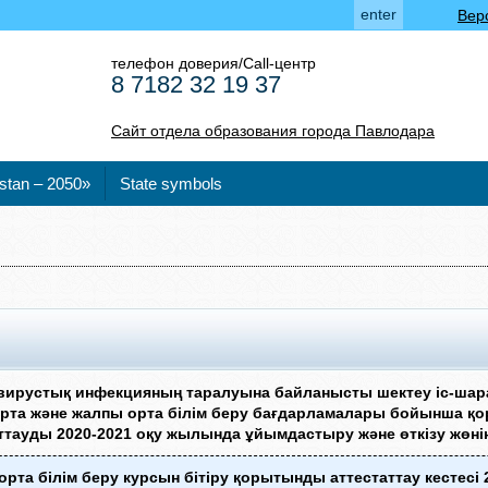
enter
Вер
телефон доверия/Call-центр
8 7182 32 19 37
Сайт отдела образования города Павлодара
stan – 2050»
State symbols
вирустық инфекцияның таралуына байланысты шектеу іс-шар
 орта және жалпы орта білім беру бағдарламалары бойынша 
ттауды 2020-2021 оқу жылында ұйымдастыру және өткізу жөні
рта білім беру курсын бітіру қорытынды аттестаттау кестесі 