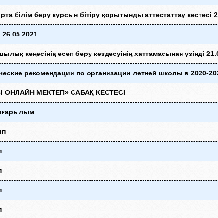
 орта білім беру курсын бітіру қорытынды аттестаттау кестесі 2
 26.05.2021
ылық кеңесінің есеп беру кездесуінің хаттамасынан үзінді 21.
еские рекомендации по организации летней школы в 2020-20
 ОНЛАЙН МЕКТЕП» САБАҚ КЕСТЕСІ
ығарылым
ып
п
п
п
п