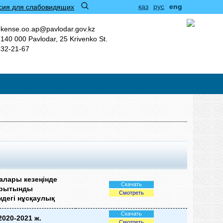
қаз
рус
eng
сия для слабовидящих
kense.oo.ap@pavlodar.gov.kz
140 000 Pavlodar, 25 Krivenko St.
32-21-67
алары кезеңінде
Скачать
қорытынды
Смотреть
ндегі нұсқаулық
Скачать
2020-2021 ж.
Смотреть