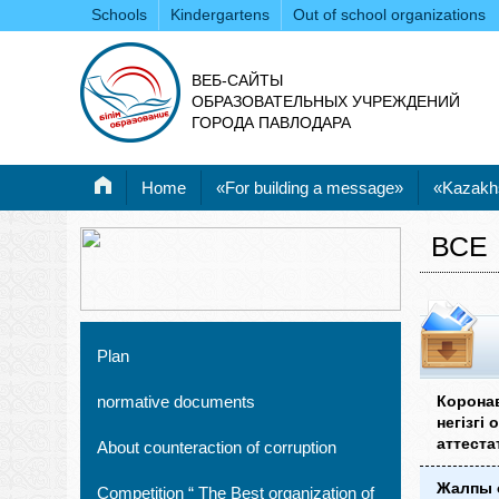
Schools
Kindergartens
Out of school organizations
ВЕБ-САЙТЫ
ОБРАЗОВАТЕЛЬНЫХ УЧРЕЖДЕНИЙ
ГОРОДА ПАВЛОДАРА
Home
«For building a message»
«Kazakh
ВСЕ
Plan
normative documents
Корона
негізгі
аттеста
About counteraction of corruption
Жалпы о
Competition “ The Best organization of