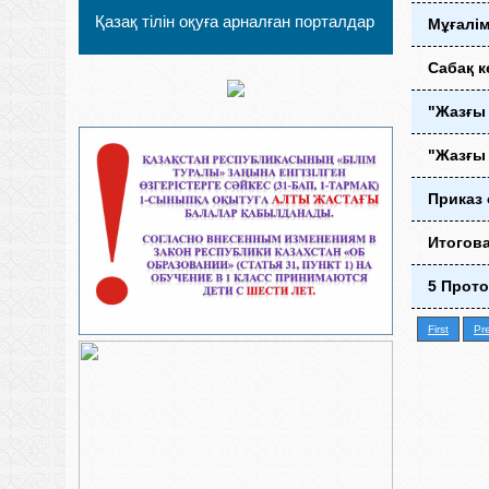
Қазақ тілін оқуға арналған порталдар
Мұғалім
Сабақ к
"Жазғы
"Жазғы
Приказ
Итогова
5 Прото
First
Pr