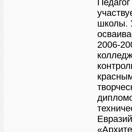
Педагог
участву
школы. 
осваива
2006-20
колледж
контрол
красным
творчес
дипломо
техниче
Евразий
«Архите