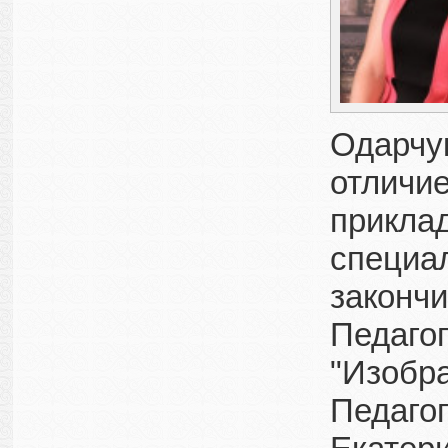
Одарчук
отличи
приклад
специа
законч
Педагог
"Изобра
Педаго