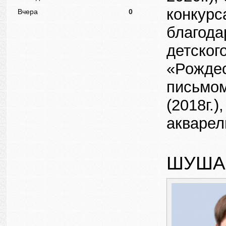
конкурс
Вчера
0
благода
детског
«Рождес
письмом
(2018г.
акварел
ШУША