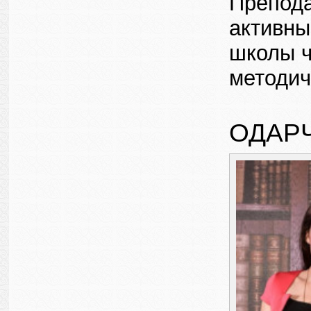
Препода
активны
школы ч
методич
ОДАР