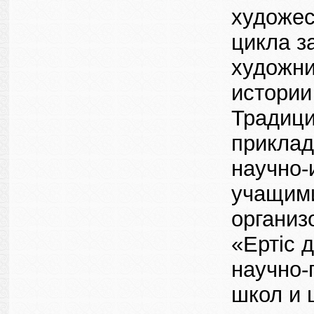
художес
цикла з
художни
истории
Традици
приклад
научно-
учащими
организ
«Ертіс 
научно-
школ и 