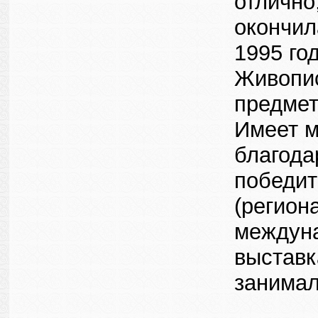
отлично
окончил
1995 го
Живопис
предмет
Имеет м
благода
победит
(регион
междуна
выставк
занимал