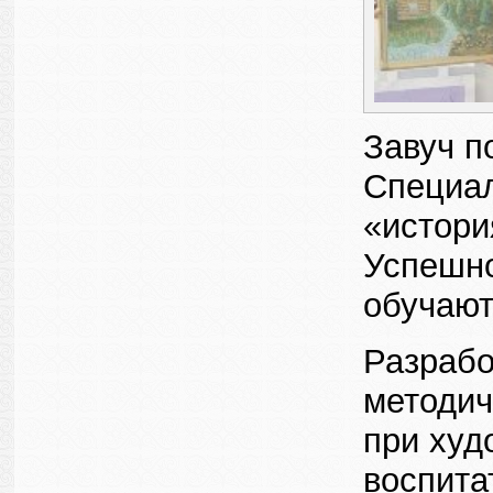
Завуч п
Специа
«истори
Успешно
обучаютс
Разрабо
методич
при худ
воспита