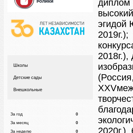
диплом 
высокий
эгидой 
2019г.)
конкурс
2018г.)
изобраз
Школы
(Россия
Детские сады
XXVмежд
Внешкольные
творчес
благода
За год
0
экологи
За месяц
0
2020г.)
За неделю
0