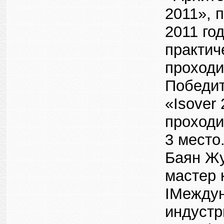
2011», 
2011 го
практич
проходи
Победит
«Isover
проходи
3 место
Баян Жу
мастер 
IМеждун
индустр