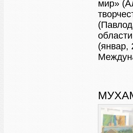
мир» (А
творчес
(Павлод
области
(январ,
Междуна
МУХА