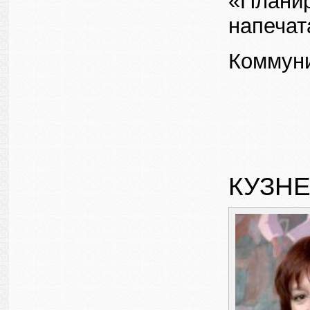
«Планир
напечат
Коммуни
КУЗН