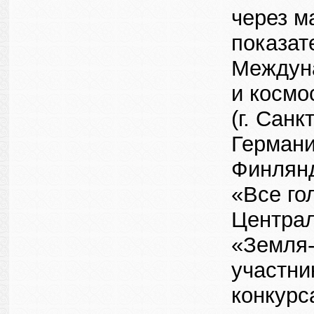
через м
показат
Междуна
и космо
(г. Сан
Германи
Финлянд
«Все го
Централ
«Земля-
участни
конкурс