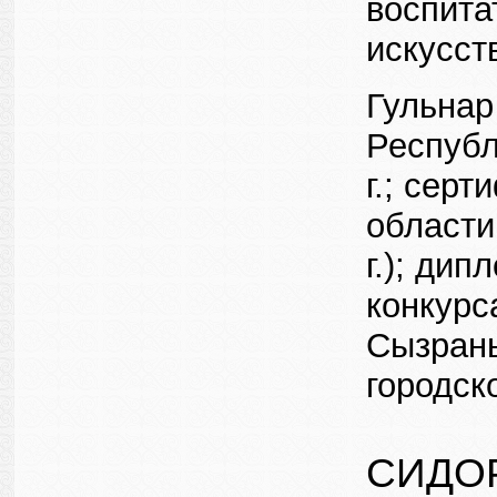
воспита
искусст
Гульнар
Республ
г.; сер
области
г.); ди
конкурс
Сызрань
городско
СИДО