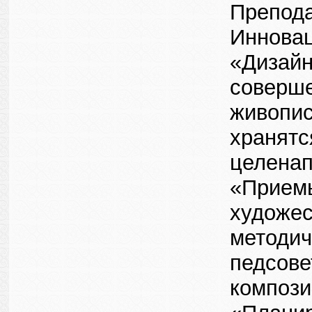
Препода
Инновац
«Дизайн
соверше
живопис
хранятс
целенап
«Приемы
художес
методич
педсове
компози