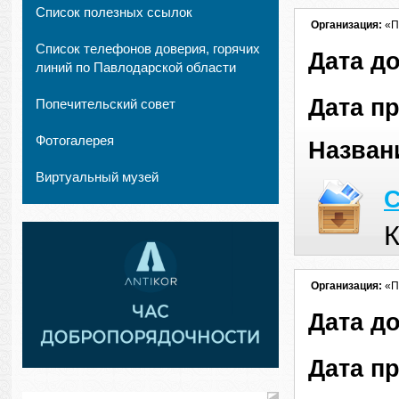
Список полезных ссылок
Организация:
«П
Список телефонов доверия, горячих
Дата д
линий по Павлодарской области
Дата п
Попечительский совет
Фотогалерея
Назван
Виртуальный музей
С
К
Организация:
«П
Дата д
Дата п