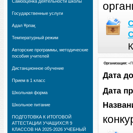
Самооценка деятельности школы
орган
Государственные услуги
С
Адал Ұрпақ
С
Температурный режим
К
Авторские программы, методические
пособия учителей
Организация:
«П
Дистанционное обучение
Дата д
Прием в 1 класс
Дата п
Школьная форма
Назван
Школьное питание
конку
ПОДГОТОВКА К ИТОГОВОЙ
АТТЕСТАЦИИ УЧАЩИХСЯ 9
КЛАССОВ НА 2025-2026 УЧЕБНЫЙ