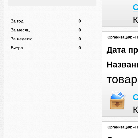
С
К
За год
0
За месяц
0
Организация:
«П
За неделю
0
Дата п
Вчера
0
Назван
товар
С
К
Организация:
«П