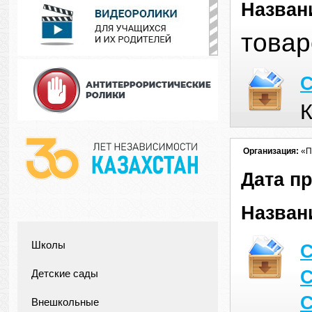
Назван
товар
С
К
Организация:
«П
Дата п
Назван
Школы
С
С
Детские сады
С
Внешкольные