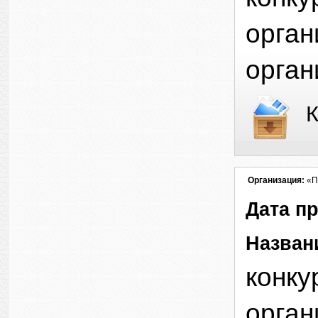
орган
орган
К
Организация:
«П
Дата п
Назван
конку
орган