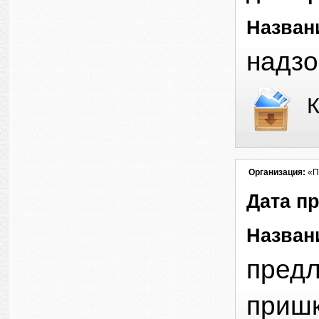
Назван
надзо
К
Организация:
«П
Дата п
Назван
предл
пришк