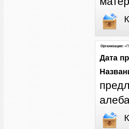
мате
К
Организация:
«П
Дата п
Назван
предл
алеба
К