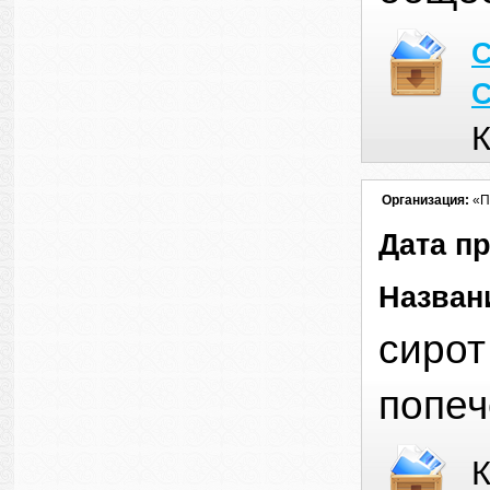
С
С
К
Организация:
«П
Дата п
Назван
сирот
попеч
К