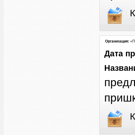
К
Организация:
«П
Дата п
Назван
предл
пришк
К