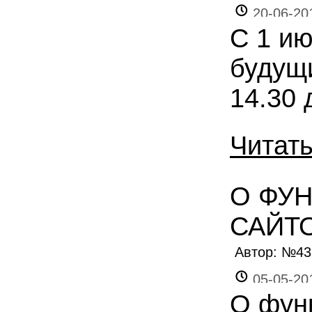
20-06-20
С 1 ию
будущи
14.30 
Читат
О ФУ
САЙТ
Автор: №4
05-05-20
О фун