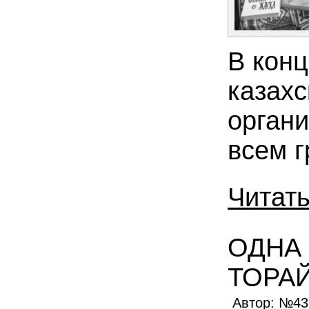
В конц
казахс
органи
всем г
Читат
ОДНА 
ТОРА
Автор: №4