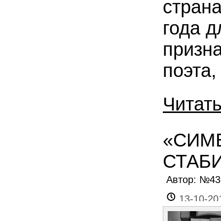
страна
года д
призна
поэта,
Читат
«СИМ
СТАБ
Автор: №4
13-10-20