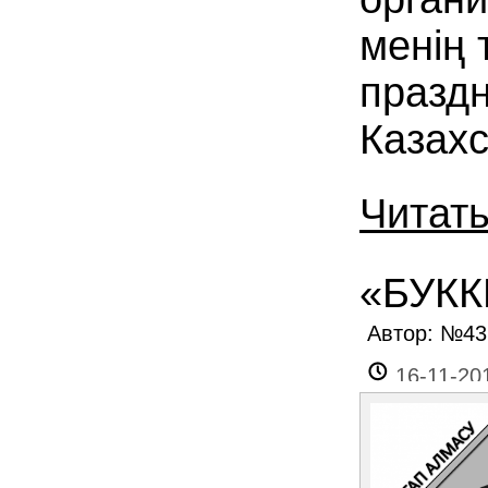
менің 
празд
Казахс
Читат
«БУК
Автор: №4
16-11-20