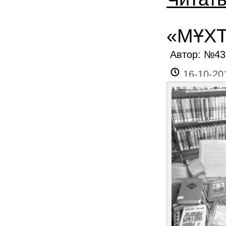
«МҰХТ
Автор: №4
16-10-20