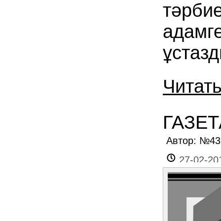
тәрбие
адамге
ұстазд
Читат
ГАЗЕТ
Автор: №4
27-02-20