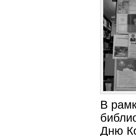
В рамк
библи
Дню Ко