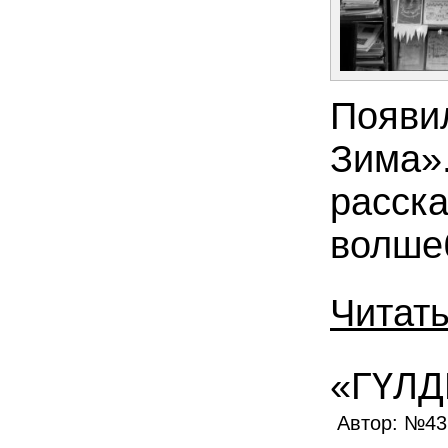
Появи
Зима».
расска
волше
Читат
«ГҮЛД
Автор: №4