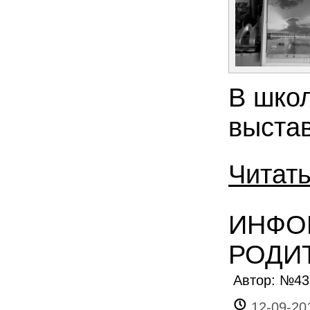
В шко
выста
Читат
ИНФО
РОДИ
Автор: №4
12-09-20