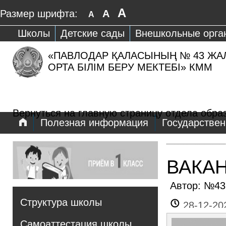
A
Размер шрифта:
A
A
Школы
Детские сады
Внешкольные орга
«ПАВЛОДАР ҚАЛАСЫНЫҢ № 43 ЖА
ОРТА БІЛІМ БЕРУ МЕКТЕБІ» КММ
Вернуться на главную страницу отдела обра
Полезная информация
Государстве
ВАКА
Автор: №4
Структура школы
28-12-20
Самоаттестация школы