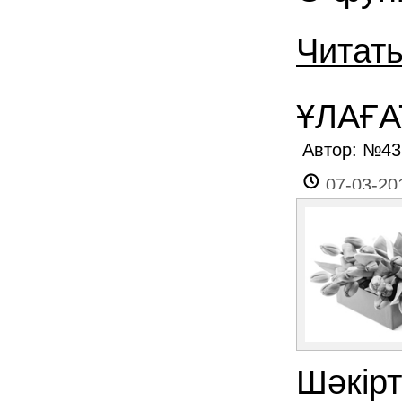
Читат
ҰЛАҒА
Автор: №4
07-03-20
Шәкірт