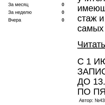
За месяц
0
имеющ
За неделю
0
стаж 
Вчера
0
самых
Читат
С 1 И
ЗАПИС
ДО 13
ПО ПЯ
Автор: №4