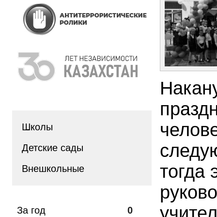
Накан
праздн
челов
Школы
следую
Детские сады
тогда 
Внешкольные
руков
учите
За год
0