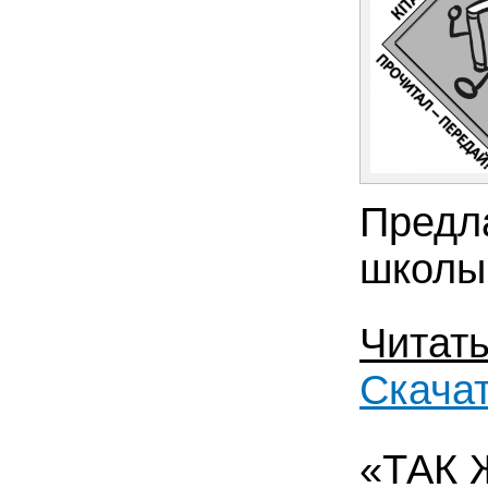
Предл
школы 
Читат
Скача
«ТАК