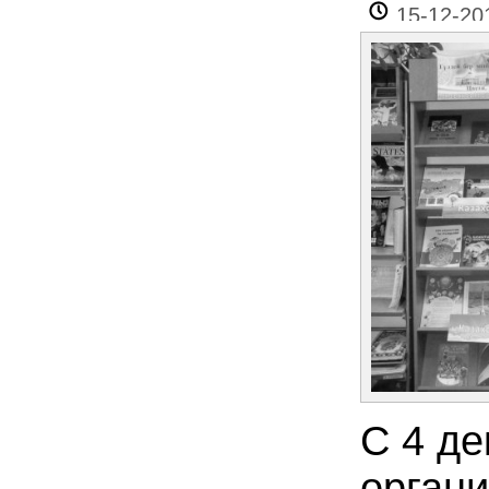
15-12-20
С 4 д
органи