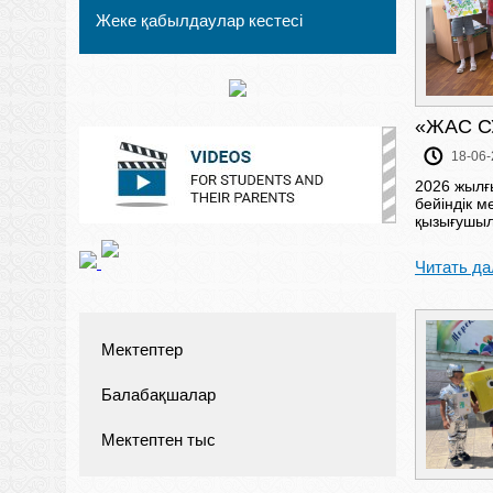
Жеке қабылдаулар кестесі
«ЖАС С
18-06-
2026 жылғ
бейіндік м
қызығушыл
Читать да
Мектептер
Балабақшалар
Мектептен тыс