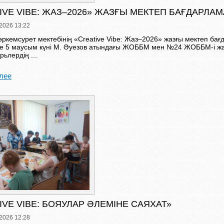
IVE VIBE: ЖАЗ–2026» ЖАЗҒЫ МЕКТЕП БАҒДАРЛА
2026 13:22
өркемсурет мектебінің «Creative Vibe: Жаз–2026» жазғы мектеп ба
е 5 маусым күні М. Әуезов атындағы ЖОББМ мен №24 ЖОББМ-і ж
рьлердің ...
лее
IVE VIBE: БОЯУЛАР ӘЛЕМІНЕ САЯХАТ»
2026 12:28