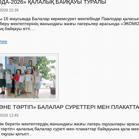
ДА-2026» ҚАЛАЛЫҚ БАЙҚАУЫ ТУРАЛЫ
2026 15:39
ы 16 маусымда Балалар көркемсурет мектебінде Павлодар қалас
м беру мектептерінің жанындағы жазғы лагерьлер арасында «ЭКОМ
қ байқауы өтті....
лее
ӘНЕ ТӘРТІП» БАЛАЛАР СУРЕТТЕРІ МЕН ПЛАКАТТ
2026 12:45
ім беретін мектептердің жанындағы жазғы лагерь оқушылары арасы
тәртіп» қалалық балалар суреті мен плакаттар байқауына қала мек
 оқушы қатыст...