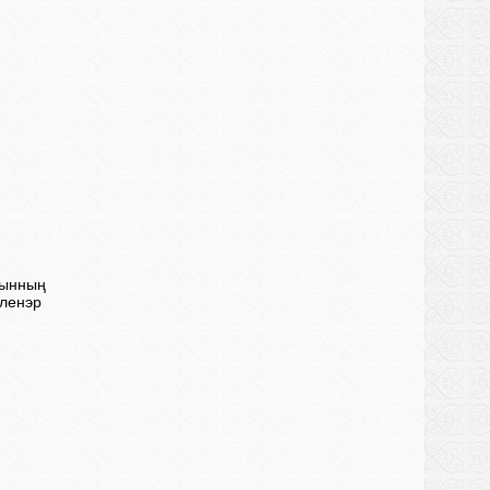
сынның
пленэр