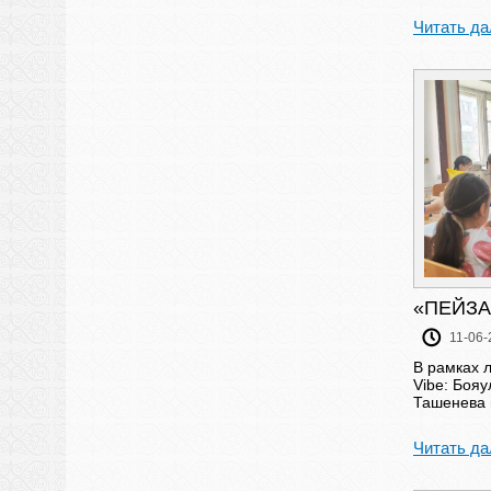
Читать да
«ПЕЙЗ
11-06-
В рамках 
Vibe: Боя
Ташенева 
Читать да