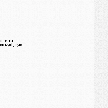
і» жазғы
мен мүсіндеуге