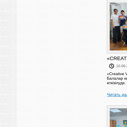
«CREAT
10-06-
«Creative
Балалар к
өткізілуде.
Читать да