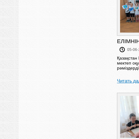
ЕЛІМНІ
05-06-
Қазақстан 
мектеп оқ
рәміздерді
Читать да