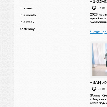
«ЭКОМО
In a year
0
16-06-
2026 жылғ
In a month
0
орта білі
In a week
0
экологиялы
Yesterday
0
Читать да
«ЗАҢ Ж
12-06-
Жалпы біл
«Заң және 
жүзге жуық