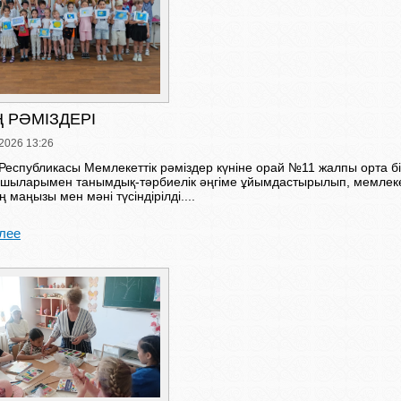
Ң РӘМІЗДЕРІ
2026 13:26
Республикасы Мемлекеттік рәміздер күніне орай №11 жалпы орта бі
ушыларымен танымдық-тәрбиелік әңгіме ұйымдастырылып, мемлеке
ң маңызы мен мәні түсіндірілді....
лее