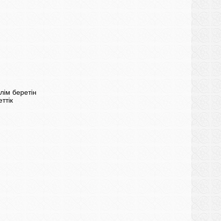
лім беретін
ттік