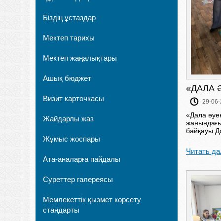
Біздің ұстаздар
Мектеп тарихы
Мектеп жаңалықтары
Ашық бюджет
«ДАЛА 
Визит карточкасы
29-06-
«Дала әуе
Жайдарлы жаз
жанындағы
байқауы До
Жұмыс жоспары
Читать да
Ата-аналарға пайдалы
Суреттер галереясы
Мемлекеттік қызмет көрсету
стандарты