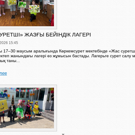
УРЕТШІ» ЖАЗҒЫ БЕЙІНДІК ЛАГЕРІ
2026 15:45
ы 17–30 маусым аралығында Көркемсурет мектебінде «Жас суретш
ектеп жанындағы лагері өз жұмысын бастады. Лагерьге сурет салу 
ық таны...
лее