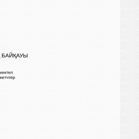
Қ БАЙҚАУЫ
мектеп
кетчтер