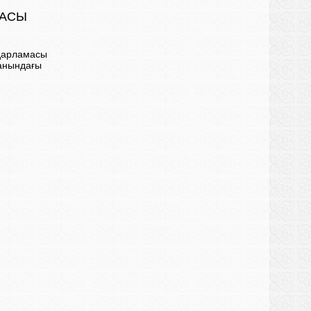
МАСЫ
ғдарламасы
анындағы