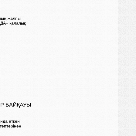
ының жалпы
ОДА» қалалық
АР БАЙҚАУЫ
нда өткен
тептерінен