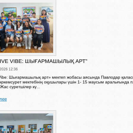
IVE VIBE: ШЫҒАРМАШЫЛЫҚ АРТ”
2026 12:36
 Vibe: Шығармашылық арт» мектеп жобасы аясында Павлодар қала
өркемсурет мектебінің оқушылары үшін 1- 15 маусым аралығында 
 Жас суретшілер кү...
лее