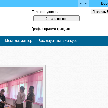
enter
Вер
Телефон доверия
Показать 
Задать вопрос
График приема граждан:
Мем. қызметтер
Бос лауазымға конкурс