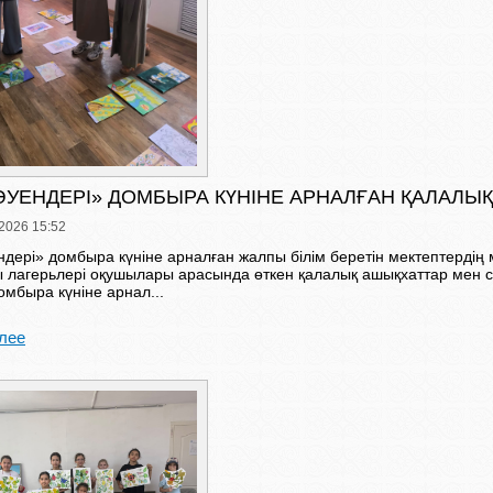
ӘУЕНДЕРІ» ДОМБЫРА КҮНІНЕ АРНАЛҒАН ҚАЛАЛЫ
2026 15:52
ндері» домбыра күніне арналған жалпы білім беретін мектептердің 
 лагерьлері оқушылары арасында өткен қалалық ашықхаттар мен с
мбыра күніне арнал...
лее