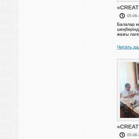
«CREAT
05-06-
Балалар к
шеңберінд
жазғы лаге
Читать да
«CREAT
05-06-