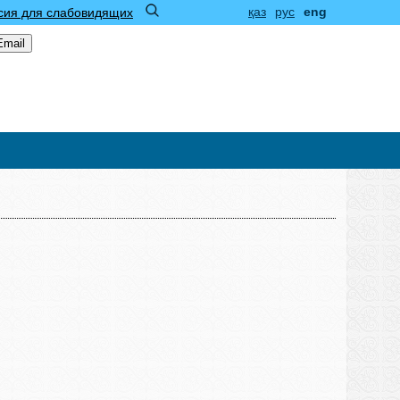
қаз
рус
eng
сия для слабовидящих
Email