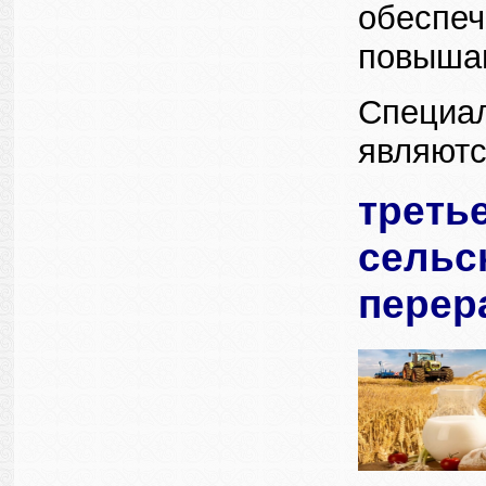
обеспеч
повышаю
Специал
являютс
треть
сельс
перер