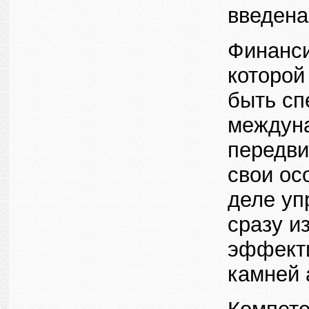
введена
Финанси
которой
быть сп
междун
передви
свои ос
деле уп
сразу и
эффекти
камней 