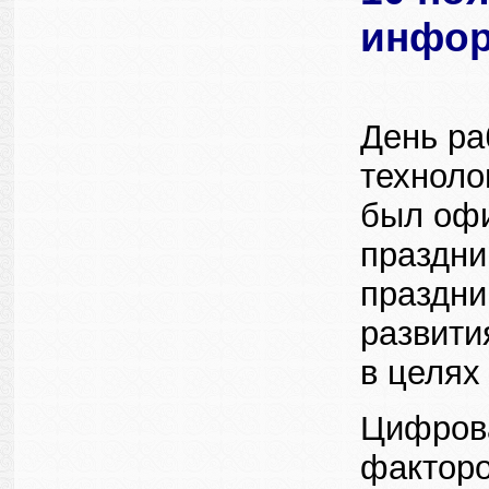
инфор
День ра
техноло
был офи
праздни
праздни
развити
в целях
Цифрова
факторо