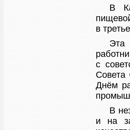
В Ка
пищево
в треть
Эта
работни
с совет
Совета 
Днём ра
промыш
В не
и на з