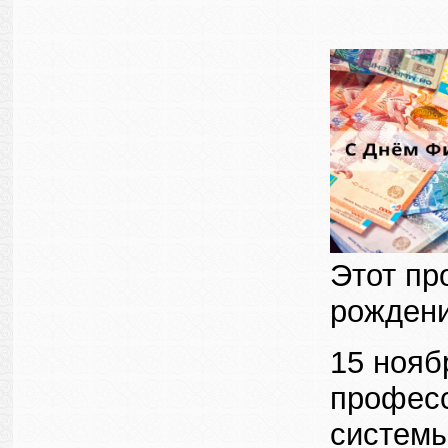
Этот пр
рождени
15 нояб
професс
системы