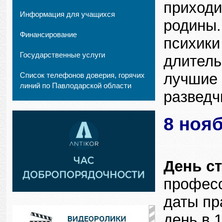
приходи
Информация для учащихся
родины.
Финансирование
психики
Государственные услуги
длитель
лучшие 
Список телефонов доверия, горячих
линий по Павлодарской области
разведч
8 нояб
День с
професс
даты пр
день в 