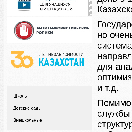
Казахск
Государ
но очен
система
направл
для ана
оптимиз
и т.д.
Школы
Помимо 
Детские сады
службы 
Внешкольные
структу