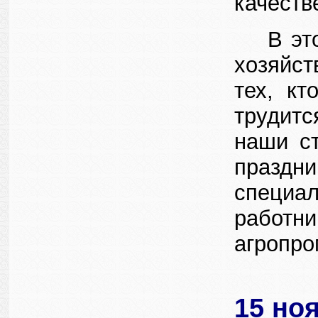
качеств
В эт
хозяйст
тех, кт
трудитс
наши ст
праздн
специа
работн
агропро
15 но