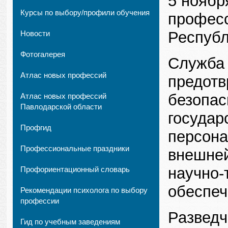
5 ноябр
Курсы по выбору/профили обучения
професс
Республ
Новости
Фотогалерея
Служба 
Атлас новых профессий
предот
безопас
Атлас новых профессий
Павлодарской области
государ
Профгид
персона
Профессиональные праздники
внешней
научно-
Профориентационный словарь
обеспеч
Рекомендации психолога по выбору
профессии
Разведч
Гид по учебным заведениям