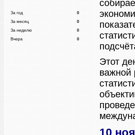
собирае
экономи
За год
0
За месяц
0
показат
За неделю
0
статист
Вчера
0
подсчёт
Этот де
важной 
статист
объекти
проведе
междуна
10 но