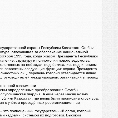
сударственной охраны Республики Казахстан. Он был
уктура, отвечающая за обеспечение национальной
октября 1995 года, когда Указом Президента Республики
ачение, структуру и полномочия нового ведомства.
 возложенных на неё задач подчёркивались подчинением
ыли возложены следующие функции: охрана Президента
олжностных лиц, перечень которых утверждается лично
иц, руководителей международных организаций в период
рственной значимости.
твлены определённые преобразования Службы
еспубликанская гвардия. А ещё через месяц новым
ублики Казахстан, где вновь были прописаны структура,
чия с учётом проведённых реорганизационных
– это полноценный государственный орган, который
и кадрами, системой их подготовки. Высокий