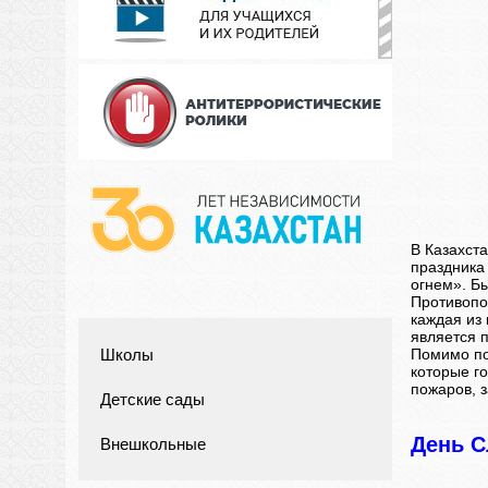
В Казахст
праздника
огнем». Б
Противопо
каждая из
является 
Помимо по
Школы
которые г
пожаров, 
Детские сады
День С
Внешкольные