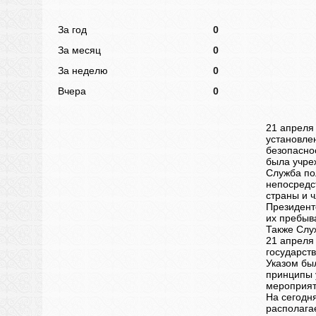
За год
0
За месяц
0
За неделю
0
Вчера
0
21 апреля
установле
безопаснос
была учре
Служба по
непосредс
страны и 
Президент
их пребыв
Также Слу
21 апреля
государст
Указом бы
принципы 
мероприя
На сегодн
располага