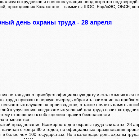
нализм сотрудников и военнослужащих неоднократно подтверждё
ий, проходивших Казахстане – саммиты ШОС, ЕврАзЭС, ОБСЕ, ко
ный день охраны труда -
28 апреля
дник не так давно приобрел официальную дату и стал отмечаться п
ны труда призван в первую очередь обратить внимание на пробле
е несчастных случаев на производстве, а также почтить память по
елей к улучшению создаваемых условий для труда своих сотрудни
огому отношению к соблюдению правил безопасности.
сла отмечается
датой празднования Всемирного дня охраны труда считается 28 а
, начиная с конца 80-х годов, но официальные празднования прошл
я в более чем 100 государствах. Но в календаре день охраны тру