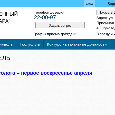
вход
Вер
Телефон доверия
Показать 
ВЕННЫЙ
22-00-97
Адрес: ул.
АРА"
Приемная 2
Задать вопрос
45, Руково
График приема граждан:
В среду и 
символы
Гос. услуги
Конкурс на вакантные должности
ЕЛЬ
еолога – первое воскресенье апреля