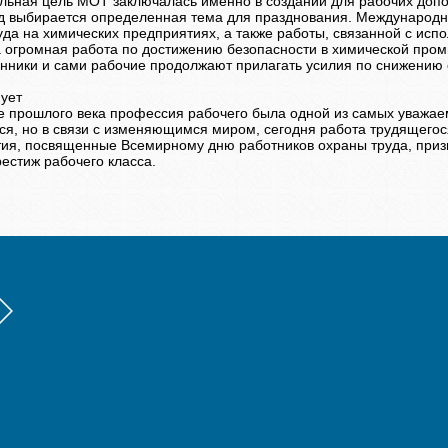
льная цель МОТ заключалась именно в создании для рабочих допол
д выбирается определенная тема для празднования. Международн
уда на химических предприятиях, а также работы, связанной с исп
 огромная работа по достижению безопасности в химической промы
ники и сами рабочие продолжают прилагать усилия по снижению 
нует
е прошлого века профессия рабочего была одной из самых уважаем
ся, но в связи с изменяющимся миром, сегодня работа трудящегос
ия, посвященные Всемирному дню работников охраны труда, призв
естиж рабочего класса.