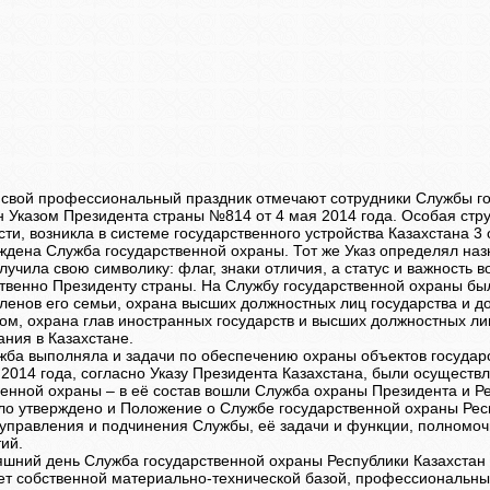
 свой профессиональный праздник отмечают сотрудники Службы го
н Указом Президента страны №814 от 4 мая 2014 года. Особая стр
ти, возникла в системе государственного устройства Казахстана 3 
ждена Служба государственной охраны. Тот же Указ определял назн
лучила свою символику: флаг, знаки отличия, а статус и важность
твенно Президенту страны. На Службу государственной охраны б
членов его семьи, охрана высших должностных лиц государства и д
ом, охрана глав иностранных государств и высших должностных л
ания в Казахстане.
жба выполняла и задачи по обеспечению охраны объектов госуда
 2014 года, согласно Указу Президента Казахстана, были осущес
венной охраны – в её состав вошли Служба охраны Президента и Р
ло утверждено и Положение о Службе государственной охраны Респ
управления и подчинения Службы, её задачи и функции, полномо
тий.
яшний день Служба государственной охраны Республики Казахстан 
ет собственной материально-технической базой, профессиональным