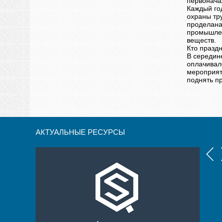
первонача
Каждый го
охраны тр
проделана
промышлен
веществ.
Кто празд
В середин
оплачивал
мероприят
поднять пр
АКТУАЛЬНЫЕ РЕСУРСЫ