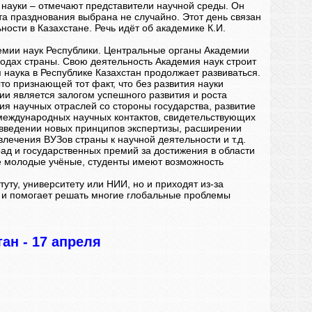
 науки – отмечают представители научной среды. Он
та празднования выбрана не случайно. Этот день связан
ности в Казахстане. Речь идёт об академике К.И.
демии наук Республики. Центральные органы Академии
одах страны. Свою деятельность Академия наук строит
 наука в Республике Казахстан продолжает развиваться.
то признающей тот факт, что без развития науки
ии является залогом успешного развития и роста
я научных отраслей со стороны государства, развитие
 международных научных контактов, свидетельствующих
, введении новых принципов экспертизы, расширении
ечения ВУЗов страны к научной деятельности и т.д.
ад и государственных премий за достижения в области
де молодые учёные, студенты имеют возможность
туту, университету или НИИ, но и приходят из-за
но и помогает решать многие глобальные проблемы
ан - 17 апреля