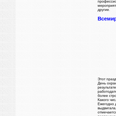
профессио
мероприят
другие.
Всемир
Этот праз
День охра
результат
работодат
более стр
Какого чи
Ежегодно 
выдвигала
отмечаетс