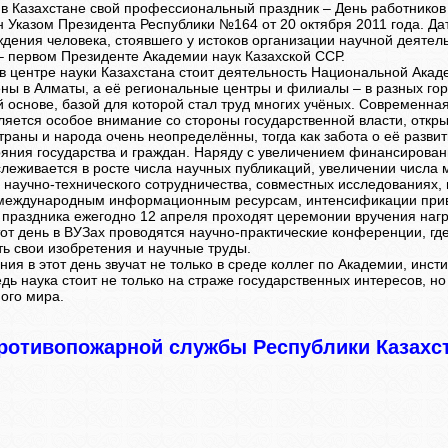
 в Казахстане свой профессиональный праздник – День работников
н Указом Президента Республики №164 от 20 октября 2011 года. Да
дения человека, стоявшего у истоков организации научной деятель
– первом Президенте Академии наук Казахской ССР.
 в центре науки Казахстана стоит деятельность Национальной Ака
ны в Алматы, а её региональные центры и филиалы – в разных гор
 основе, базой для которой стал труд многих учёных. Современная
ляется особое внимание со стороны государственной власти, откры
траны и народа очень неопределённы, тогда как забота о её развит
ояния государства и граждан. Наряду с увеличением финансировани
слеживается в росте числа научных публикаций, увеличении числа
и научно-технического сотрудничества, совместных исследованиях
 международным информационным ресурсам, интенсификации привл
е праздника ежегодно 12 апреля проходят церемонии вручения нагр
этот день в ВУЗах проводятся научно-практические конференции, г
ть свои изобретения и научные труды.
ия в этот день звучат не только в среде коллег по Академии, инсти
едь наука стоит не только на страже государственных интересов, 
ого мира.
ротивопожарной службы Республики Казахст