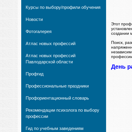
Курсы по выбору/профили обучения
Новости
Этот проф
установле
Фотогалерея
создании 
Поиск, ра
Атлас новых профессий
напряженны
независим
Атлас новых профессий
профессии
Павлодарской области
День р
Профгид
Профессиональные праздники
Профориентационный словарь
Рекомендации психолога по выбору
профессии
Гид по учебным заведениям