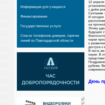
12 апреля
установле
Информация для учащихся
с днём рож
Сатпаеве 
Финансирование
И сегодня
расположе
на прочной
Государственные услуги
Этому уде
будущее с
Список телефонов доверия, горячих
благосост
науки про
линий по Павлодарской области
о развити
доступа к
В честь ж
науки. В 
представи
Поздравлен
рубежа. В
современн
День п