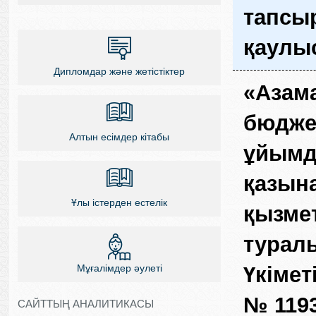
тапсы
қаулы
Дипломдар және жетістіктер
«Азама
бюдже
Алтын есімдер кітабы
ұйымд
қазын
Ұлы істерден естелік
қызмет
турал
Үкімет
Мұғалімдер әулеті
№ 1193
САЙТТЫҢ АНАЛИТИКАСЫ