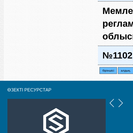
Мемлек
реглам
облысы
№1102
бiрiншiсi
алдың.
ӨЗЕКТІ РЕСУРСТАР