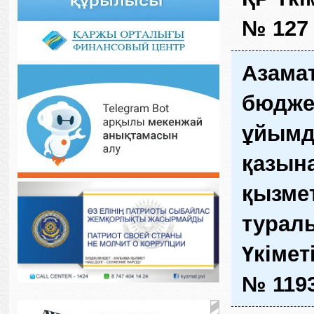
№ 127 
Азамат
бюдже
ұйымд
қазын
қызмет
турал
Үкімет
№ 119