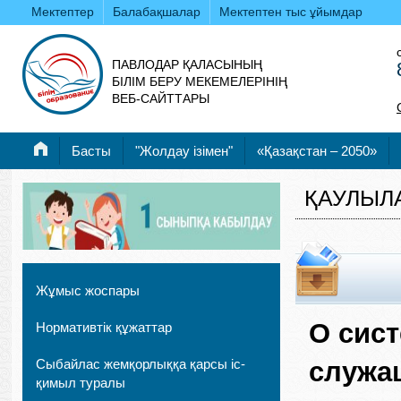
Мектептер
Балабақшалар
Мектептен тыс ұйымдар
ПАВЛОДАР ҚАЛАСЫНЫҢ
БІЛІМ БЕРУ МЕКЕМЕЛЕРІНІҢ
ВЕБ-САЙТТАРЫ
Басты
"Жолдау ізімен"
«Қазақстан – 2050»
ҚАУЛЫЛ
Жұмыс жоспары
О сис
Нормативтік құжаттар
Сыбайлас жемқорлыққа қарсы іс-
служащ
қимыл туралы