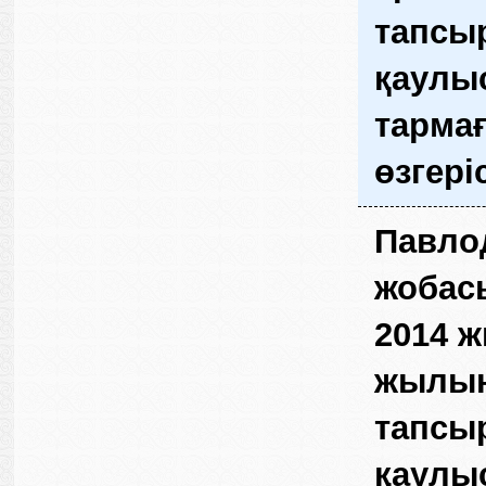
тапсы
қаулы
тармағ
өзгері
Павло
жобас
2014 ж
жылына
тапсы
қаулы