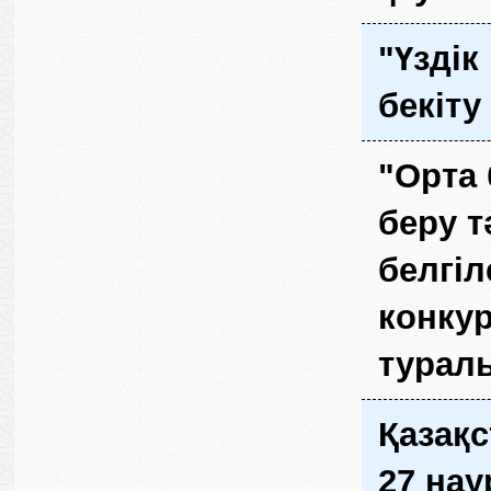
"Үздік
бекіту
"Орта 
беру т
белгіл
конкур
турал
Қазақ
27 на