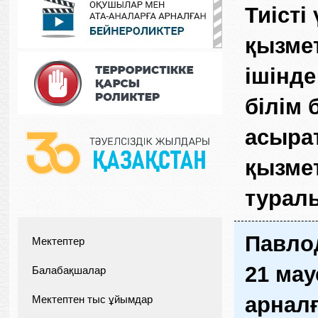
Тиісті
қызмет
ішінд
білім 
асыра
қызмет
турал
Павло
Мектептер
21 ма
Балабақшалар
арналғ
Мектептен тыс ұйымдар