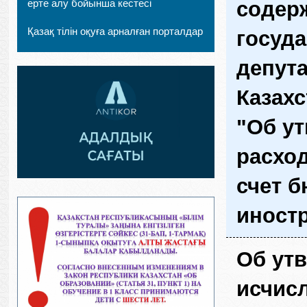
ерте алу бойынша кестесі
содерж
Қазақ тілін оқуға арналған порталдар
госуда
депут
Казахс
"Об у
расхо
счет б
иност
Об ут
исчис