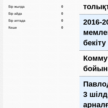
толықт
Бір жылда
0
Бір айда
0
2016-2
Бір аптада
0
Кеше
0
мемле
бекіту
Комму
бойын
Павло
3 шілд
арналғ