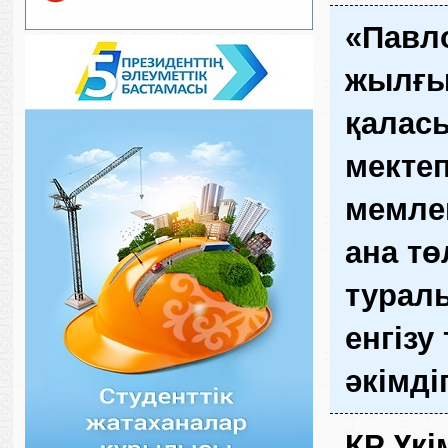
«Павло
жылғы
қалас
мектеп
мемлек
ана т
туралы
енгізу
әкімді
ҚР Үкі