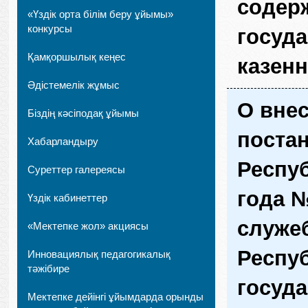
содерж
«Үздік орта білім беру ұйымы»
конкурсы
госуд
Қамқоршылық кеңес
казен
Әдістемелік жұмыс
О вне
Біздің кәсіподақ ұйымы
поста
Хабарландыру
Респуб
Суреттер галереясы
года 
Үздік кабинеттер
служе
«Мектепке жол» акциясы
Респуб
Инновациялық педагогикалық
тәжібире
госуд
Мектепке дейінгі ұйымдарда орынды