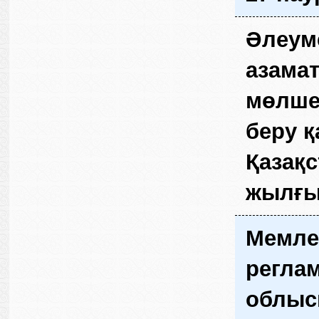
Әлеуме
азамат
мөлшер
беру қ
Қазақс
жылғы
Мемлек
реглам
облысы