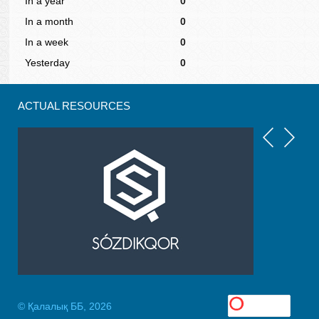
In a year
0
In a month
0
In a week
0
Yesterday
0
ACTUAL RESOURCES
© Қалалық ББ, 2026