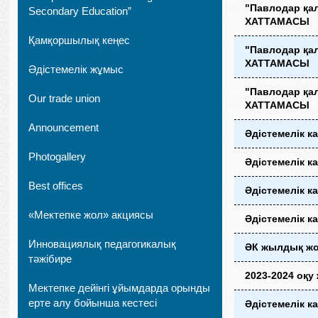
"Павлодар қал
Secondary Education”
ХАТТАМАСЫ
Қамқоршылық кеңес
"Павлодар қал
ХАТТАМАСЫ
Әдістемелік жұмыс
"Павлодар қал
Our trade union
ХАТТАМАСЫ
Announcement
Әдістемелік 
Photogallery
Әдістемелік к
Best offices
Әдістемелік к
«Мектепке жол» акциясы
Әдістемелік к
Инновациялық педагогикалық
ӘК жылдық жо
тәжібире
2023-2024 оқ
Мектепке дейінгі ұйымдарда орынды
ерте алу бойынша кестесі
Әдістемелік к