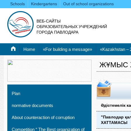
Schools
Kindergartens
Out of school organizations
ВЕБ-САЙТЫ
ОБРАЗОВАТЕЛЬНЫХ УЧРЕЖДЕНИЙ
ГОРОДА ПАВЛОДАРА
Home
«For building a message»
«Kazakhstan – 
ЖҰМЫС
Plan
normative documents
Әдістемелік к
"Павлодар қал
About counteraction of corruption
ХАТТАМАСЫ
Competition “ The Best organization of