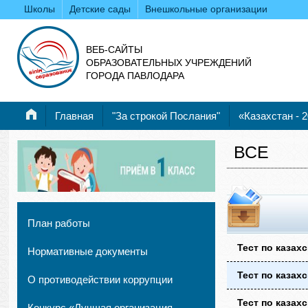
Школы
Детские сады
Внешкольные организации
ВЕБ-САЙТЫ
ОБРАЗОВАТЕЛЬНЫХ УЧРЕЖДЕНИЙ
ГОРОДА ПАВЛОДАРА
Главная
"За строкой Послания"
«Казахстан - 
ВСЕ
План работы
Тест по казах
Нормативные документы
Тест по казах
О противодействии коррупции
Тест по казах
Конкурс «Лучшая организация