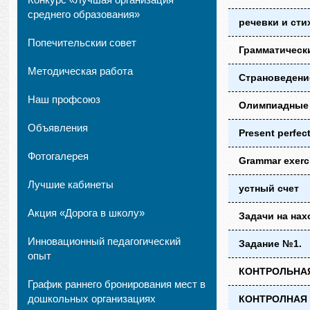
среднего образования»
речевки и сти
Попечительскии совет
Грамматическ
Методическая работа
Страноведени
Наш профсоюз
Олимпиадные з
Объявления
Present perfec
Фотогалерея
Grammar exerc
Лучшие кабинеты
устный счет
Акция «Дорога в школу»
Задачи на нах
Инновационный педагогический
Задание №1.
опыт
КОНТРОЛЬНАЯ
График раннего бронирования мест в
дошкольных организациях
КОНТРОЛНАЯ Р