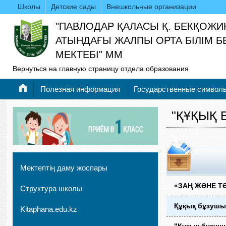
Школы
Детские сады
Внешкольные организации
"ПАВЛОДАР ҚАЛАСЫ Қ. БЕКҚОЖИ
АТЫНДАҒЫ ЖАЛПЫ ОРТА БІЛІМ Б
МЕКТЕБІ" ММ
Вернуться на главную страницу отдела образования
Полезная информация
Государственные символ
"ҚҰҚЫҚ
Мектептің даму жоспары
«ЗАҢ ЖӘНЕ Т
Структура школы
Құқық бұзушы
Kitaphana.edu.kz