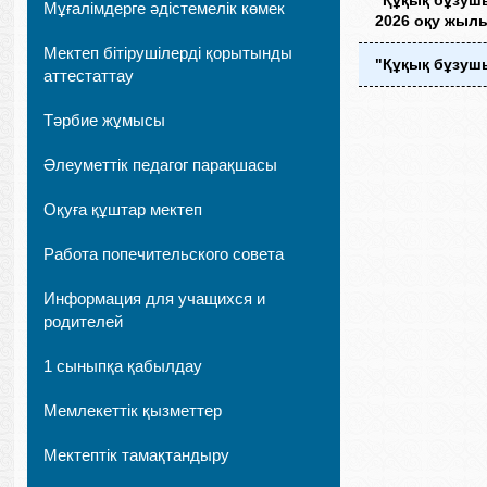
"Құқық бұзуш
Мұғалімдерге әдістемелік көмек
2026 оқу жыл
Мектеп бітірушілерді қорытынды
"Құқық бұзушы
аттестаттау
Тәрбие жұмысы
Әлеуметтік педагог парақшасы
Оқуға құштар мектеп
Работа попечительского совета
Информация для учащихся и
родителей
1 сыныпқа қабылдау
Мемлекеттік қызметтер
Мектептік тамақтандыру