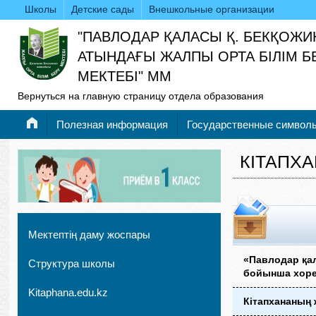
Школы
Детские сады
Внешкольные организации
"ПАВЛОДАР ҚАЛАСЫ Қ. БЕКҚОЖИ
АТЫНДАҒЫ ЖАЛПЫ ОРТА БІЛІМ Б
МЕКТЕБІ" ММ
Вернуться на главную страницу отдела образования
Полезная информация
Государственные символ
КІТАПХ
Мектептің даму жоспары
«Павлодар қа
Структура школы
бойынша хорео
Kitaphana.edu.kz
Кітапхананың