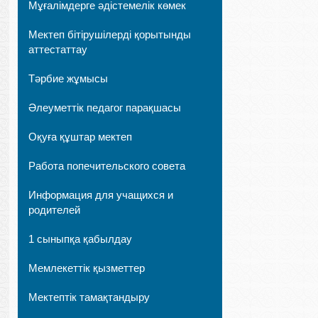
Мұғалімдерге әдістемелік көмек
Мектеп бітірушілерді қорытынды
аттестаттау
Тәрбие жұмысы
Әлеуметтік педагог парақшасы
Оқуға құштар мектеп
Работа попечительского совета
Информация для учащихся и
родителей
1 сыныпқа қабылдау
Мемлекеттік қызметтер
Мектептік тамақтандыру