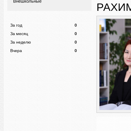
Внешкольные
РАХИ
За год
0
За месяц
0
За неделю
0
Вчера
0