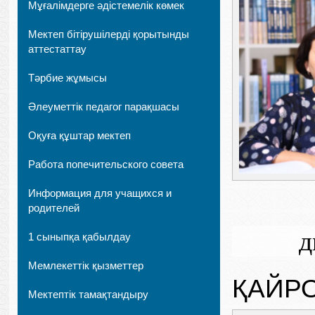
Мұғалімдерге әдістемелік көмек
Мектеп бітірушілерді қорытынды
аттестаттау
Тәрбие жұмысы
Әлеуметтік педагог парақшасы
Оқуға құштар мектеп
Работа попечительского совета
Информация для учащихся и
родителей
д
1 сыныпқа қабылдау
Мемлекеттік қызметтер
ҚАЙР
Мектептік тамақтандыру