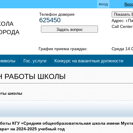
вход
Вер
Телефон доверия
Показать 
625450
Адрес: г.П
КОЛА
Call Cente
Задать вопрос
ГОРОДА
График приема граждан:
Среда 14.0
символы
Гос. услуги
Конкурс на вакантные должности
Н РАБОТЫ ШКОЛЫ
оты школы
аботы КГУ «Средняя общеобразовательная школа имени Мухта
ра» на 2024-2025 учебный год