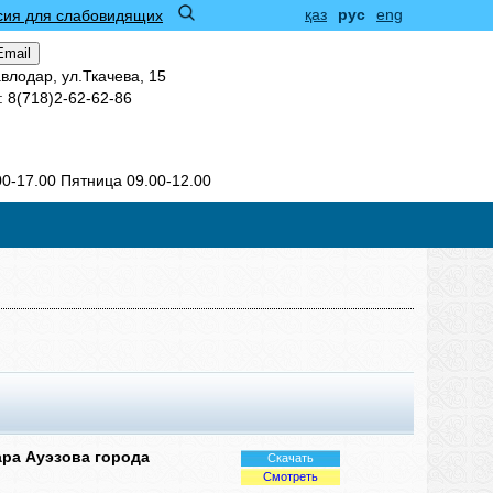
қаз
рус
eng
сия для слабовидящих
Email
авлодар, ул.Ткачева, 15
r: 8(718)2-62-62-86
0-17.00 Пятница 09.00-12.00
ра Ауэзова города
Скачать
Смотреть