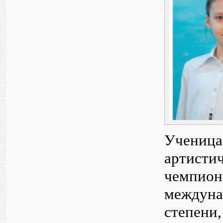
Учениц
артисти
чемпио
междуна
степени,