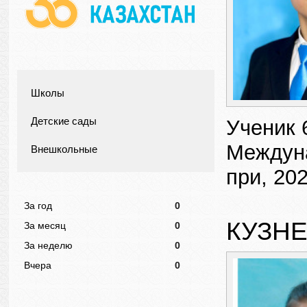
Школы
Детские сады
Ученик 
Междуна
Внешкольные
при, 202
За год
0
КУЗН
За месяц
0
За неделю
0
Вчера
0