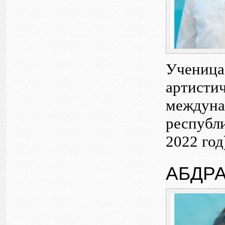
Ученица 
артистич
междунар
республи
2022 год
АБДР