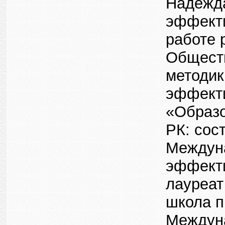
Надежда
эффекти
работе 
Обществ
методик
эффекти
«Образо
РК: сос
Междуна
эффекти
лауреат
школа п
Междуна