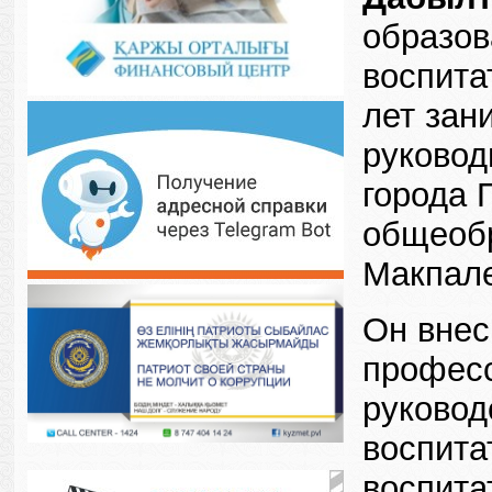
образов
воспита
лет зан
руковод
города 
общеоб
Макпале
Он внес
професс
руковод
воспита
воспита