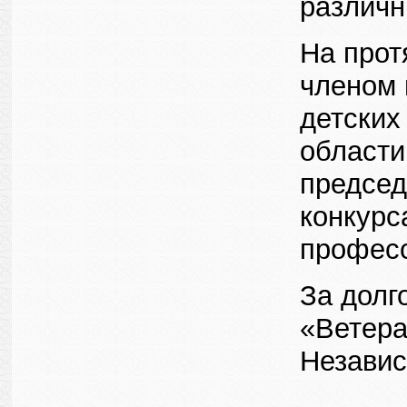
различн
На прот
членом 
детских
области
председ
конкурс
професс
За долг
«Ветера
Независ