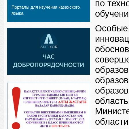
по техн
Порталы для изучения казахского
обучени
языка
Особые 
инновац
обоснов
соверше
образов
образов
образов
область
Министе
области