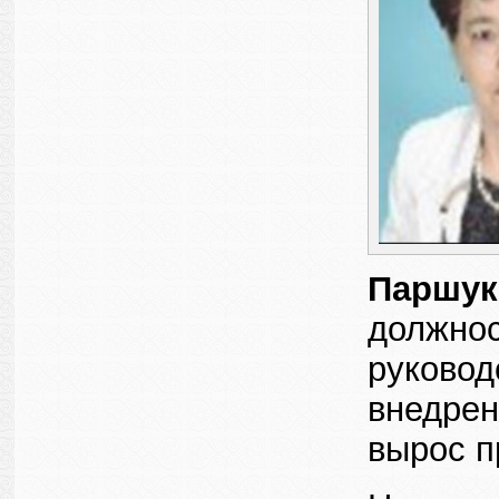
Паршук
должнос
руковод
внедрен
вырос п