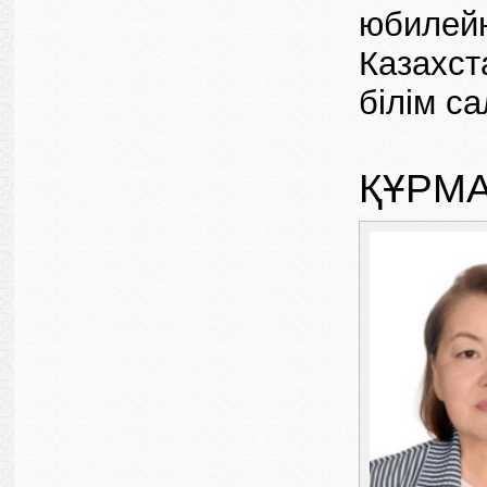
юбилейн
Казахст
білім са
ҚҰРМ