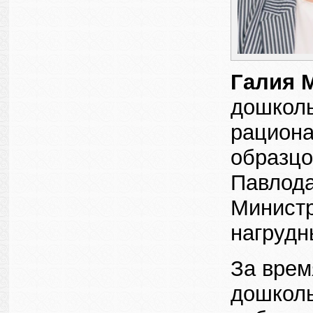
Галия 
дошколь
рациона
образцо
Павлода
Министр
нагрудн
За врем
дошколь