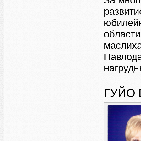
За мног
развити
юбилейн
области
маслиха
Павлода
нагруд
ГУЙО