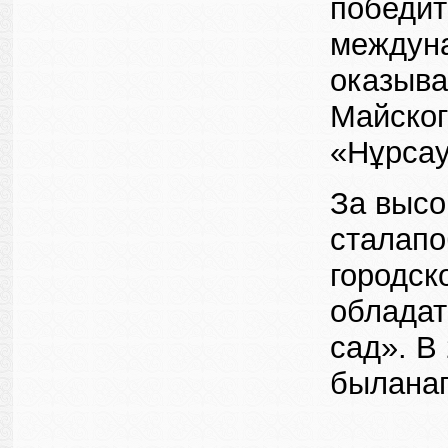
победит
междуна
оказыва
Майског
«Нұрсау
За высо
сталапо
городск
обладат
сад». В
быланаг