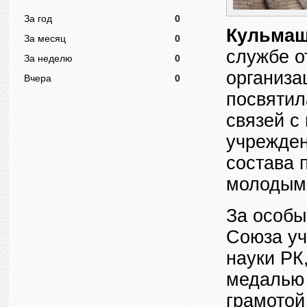
За год
0
Кульмаш
За месяц
0
службе о
За неделю
0
организа
Вчера
0
посвятил
связей с
учрежден
состава 
молодым
За особы
Союза уч
науки РК
медалью 
грамотой