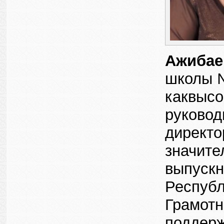
Ажибае
школы №
каквысо
руковод
директо
значите
выпускн
Республ
Грамотн
поддерж