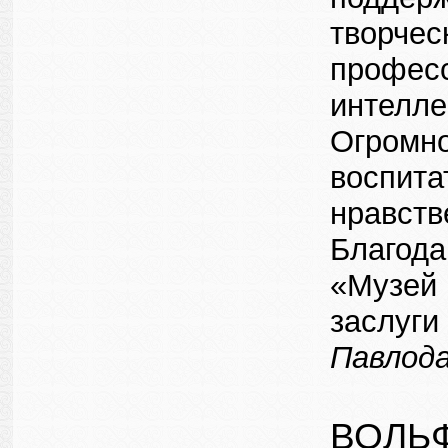
творчес
професс
интелле
Огромно
воспита
нравств
Благода
«Музей 
заслуги
Павлода
ВОЛЬ