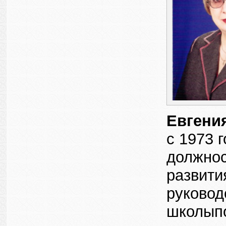
Евгени
с 1973
должнос
развити
руковод
школыпо