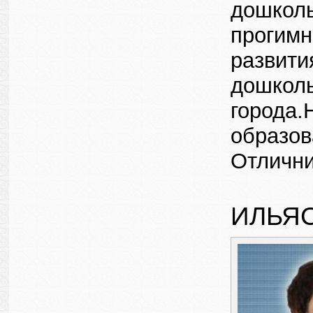
дошколь
прогимн
развити
дошкол
города.
образов
Отлични
ИЛЬЯ