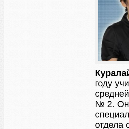
Курала
году уч
средней
№ 2. Он
специал
отдела 