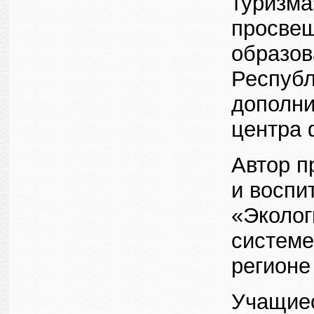
туризма
просвещ
образов
Республ
дополни
центра 
Автор п
и воспи
«Эколог
системе
регионе
Учащиес