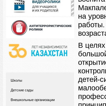
Макпале
на уров
работы.
возраст
В целях
большой
открыти
контрол
детей-с
Школы
малообе
Детские сады
професс
Внешкольные организации
принцип