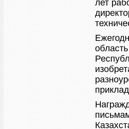
лет раб
директо
техниче
Ежегодн
область
Республ
изобрет
разноур
приклад
Награжд
письмам
Казахст