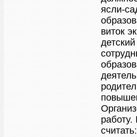
ясли-са
образов
виток э
детский
сотрудн
образов
деятель
родител
повышен
Организ
работу.
считать