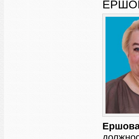
ЕРШО
Ершова
должнос