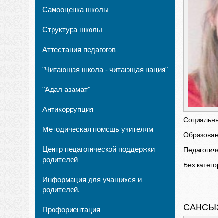
Самооценка школы
Структура школы
Аттестация педагогов
"Читающая школа - читающая нация"
"Адал азамат"
Антикоррупция
Социальны
Методическая помощь учителям
Образован
Центр педагогической поддержки
Педагогиче
родителей
Без катего
Информация для учащихся и
родителей.
САНСЫЗ
Профориентация