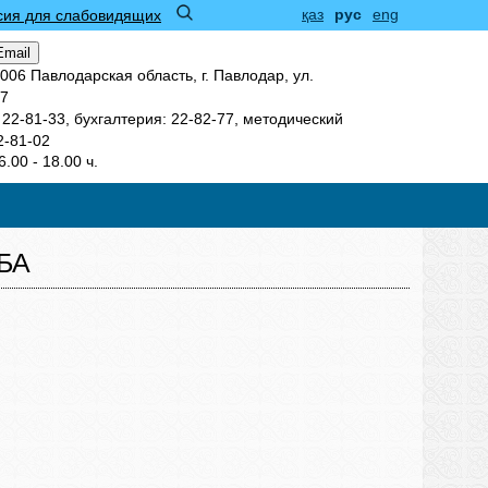
қаз
рус
eng
сия для слабовидящих
Email
006 Павлодарская область, г. Павлодар, ул.
17
22-81-33, бухгалтерия: 22-82-77, методический
2-81-02
6.00 - 18.00 ч.
БА