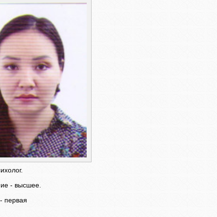
ихолог.
ие - высшее.
- первая