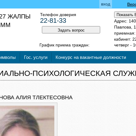
вход
Вер
Телефон доверия
Показать 
27 ЖАЛПЫ
22-81-33
Адрес: 140
 КММ
Павлова, 
Задать вопрос
приемная: 
кабинет: 2
График приема граждан:
четверг - 1
символы
Гос. услуги
Конкурс на вакантные должности
ИАЛЬНО-ПСИХОЛОГИЧЕСКАЯ СЛУЖ
НОВА АЛИЯ ТЛЕКТЕСОВНА