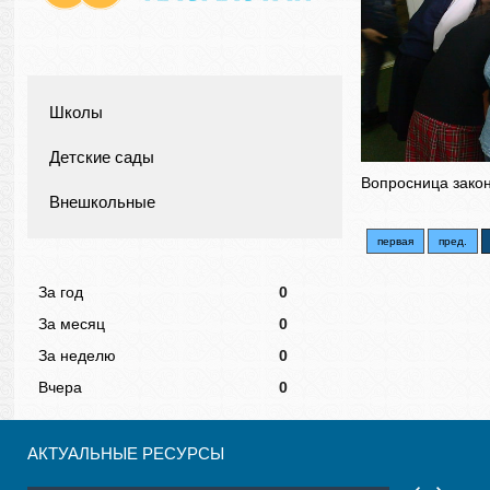
Школы
Детские сады
Вопросница зако
Внешкольные
первая
пред.
За год
0
За месяц
0
За неделю
0
Вчера
0
АКТУАЛЬНЫЕ РЕСУРСЫ