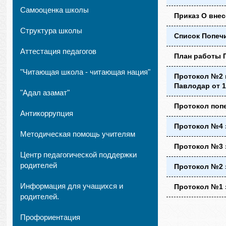
Самооценка школы
Приказ О внес
Структура школы
Список Попечи
Аттестация педагогов
План работы П
"Читающая школа - читающая нация"
Протокол №2 
Павлодар от 1
"Адал азамат"
Протокол попе
Антикоррупция
Протокол №4 з
Методическая помощь учителям
Протокол №3 з
Центр педагогической поддержки
родителей
Протокол №2 з
Информация для учащихся и
Протокол №1 з
родителей.
Профориентация