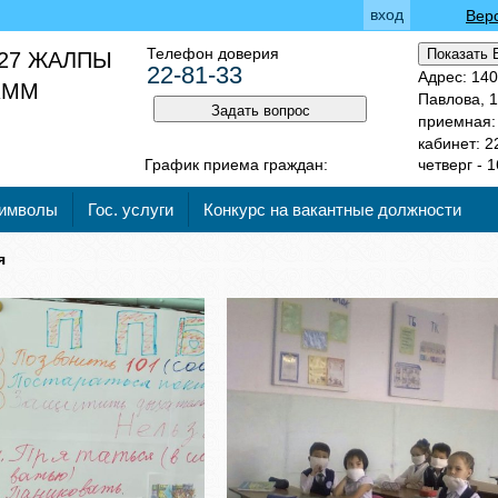
вход
Вер
Телефон доверия
Показать 
27 ЖАЛПЫ
22-81-33
Адрес: 140
 КММ
Павлова, 
Задать вопрос
приемная: 
кабинет: 2
График приема граждан:
четверг - 1
символы
Гос. услуги
Конкурс на вакантные должности
я