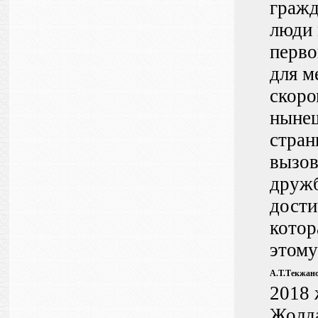
гражд
люди 
перво
для м
скоро
нынеш
стран
вызов
дружб
дости
котор
этому
А.Т.Текжано
2018 
Жолда