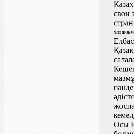
Казах
свои 
стран
№33 ЖОБМ қа
Елбас
Қазақ
салал
Кешег
мазмұ
пәнде
әдіст
жоспа
кемел
Осы 
болаш