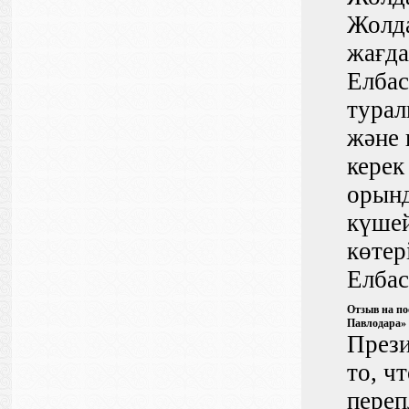
Жолда
жағда
Елбас
турал
және 
керек
орынд
күшей
көтер
Елбас
Отзыв на по
Павлодара»
Прези
то, ч
переп