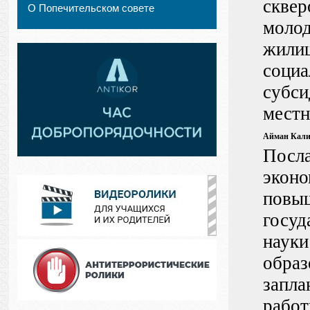
сквер
О Попечительском совете
молод
жилищ
социа
субси
местн
Айман Кали
Посла
эконо
повыш
госуд
науки
образ
запла
работ