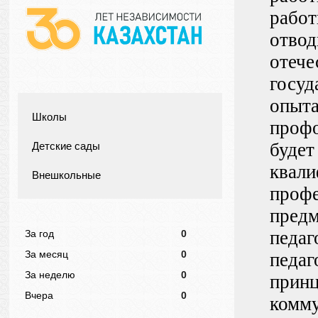
работ
отвод
отече
госуд
опыта
Школы
профо
будет
Детские сады
квали
Внешкольные
профе
предм
педаг
За год
0
За месяц
0
педаг
За неделю
0
принц
Вчера
0
комму