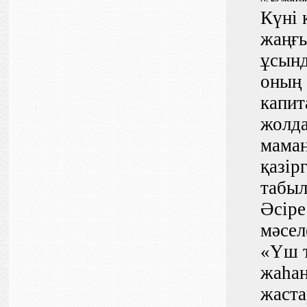
Күні 
жаңғы
ұсынд
оның 
капит
жолда
маман
қазір
табыл
Әсіре
мәсел
«Үш т
жаһан
жаста