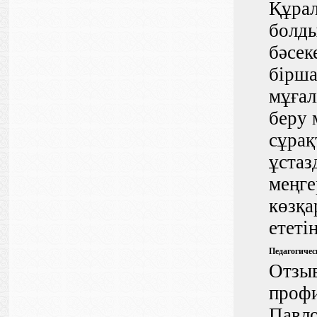
Құрал
болды
бәсек
бірша
мұғал
беру 
сұрақ
ұстаз
меңге
көзқа
ететі
Педагогичес
Отзыв
профи
Павло