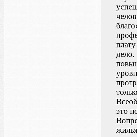
успеш
челов
благо
профе
плату
дело.
повыш
уровн
прогр
тольк
Всеоб
это п
Вопро
жилья