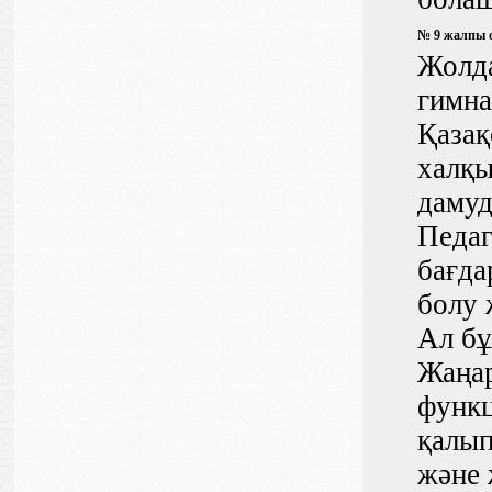
№ 9 жалпы о
Жолда
гимна
Қазақ
халқы
дамуд
Педаг
бағда
болу 
Ал бұ
Жаңа
функц
қалып
және 