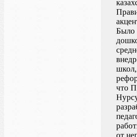
казах
Прави
акцен
Было 
дошко
средн
внедр
школ,
рефор
что П
Нурсу
разра
педаг
работ
от не