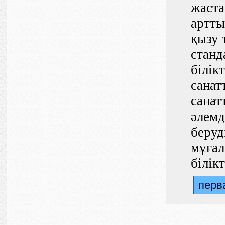
жаста
артты
қызу 
станд
білік
санат
санат
әлемд
беруд
мұғал
білік
перв