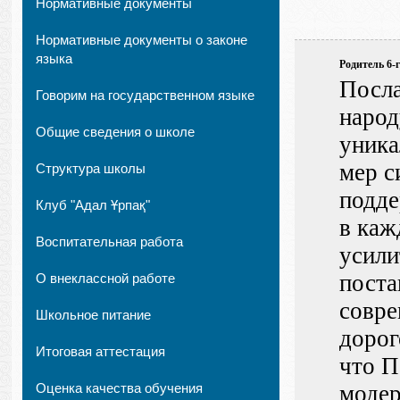
Нормативные документы
Нормативные документы о законе
языка
Родитель 6-
Посла
Говорим на государственном языке
народ
Общие сведения о школе
уника
мер с
Структура школы
подде
Клуб "Адал Ұрпақ"
в каж
Воспитательная работа
усили
поста
О внеклассной работе
совре
Школьное питание
дорог
Итоговая аттестация
что П
Оценка качества обучения
модер