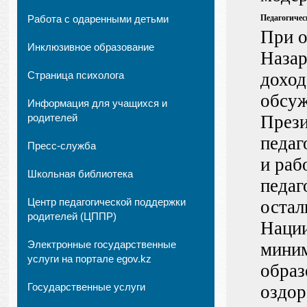
Работа с одаренными детьми
Педагогичес
При о
Инклюзивное образование
Назар
Страница психолога
доход
обсуж
Информация для учащихся и
родителей
Прези
педаг
Пресс-служба
и раб
Школьная библиотека
педаг
Центр педагогической поддержки
остал
родителей (ЦППР)
Нации
Электронные государственные
миним
услуги на портале egov.kz
образ
Государственные услуги
оздор