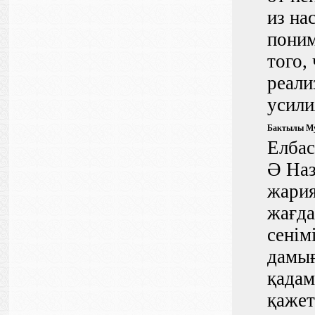
из на
поним
того,
реали
усили
Бактылы Мук
Елбас
Ә Наз
жария
жағда
сенім
дамығ
қадам
қажет