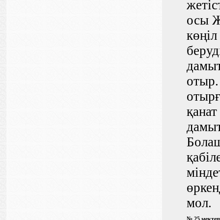
жетіс
осы Ж
көңіл
беруд
дамыт
отыр.
отырғ
қанат
дамыт
Болаш
қабіл
мінде
өркен
мол.
№ 25 мекте