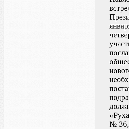
встре
Прези
январ
четве
участ
посла
общес
новог
необх
поста
подра
должн
«Руха
№ 36,