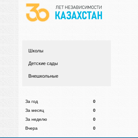
Школы
Детские сады
Внешкольные
За год
0
За месяц
0
За неделю
0
Вчера
0