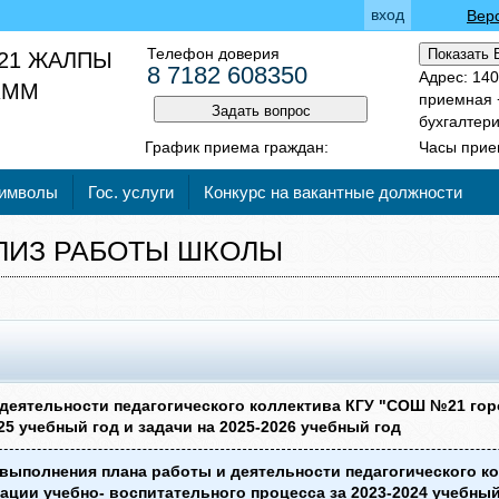
вход
Вер
Телефон доверия
Показать 
21 ЖАЛПЫ
8 7182 608350
Адрес: 140
 КММ
приемная +
Задать вопрос
бухгалтери
График приема граждан:
Часы прием
символы
Гос. услуги
Конкурс на вакантные должности
ЛИЗ РАБОТЫ ШКОЛЫ
деятельности педагогического коллектива КГУ "СОШ №21 гор
25 учебный год и задачи на 2025-2026 учебный год
выполнения плана работы и деятельности педагогического к
ации учебно- воспитательного процесса за 2023-2024 учебный