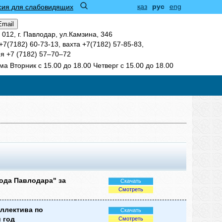
қаз
рус
eng
сия для слабовидящих
Email
 012, г. Павлодар, ул.Камзина, 346
7(7182) 60-73-13, вахта +7(7182) 57-85-83,
я +7 (7182) 57‒70‒72
а Вторник с 15.00 до 18.00 Четверг с 15.00 до 18.00
ода Павлодара" за
Скачать
Смотреть
оллектива по
Скачать
 год
Смотреть