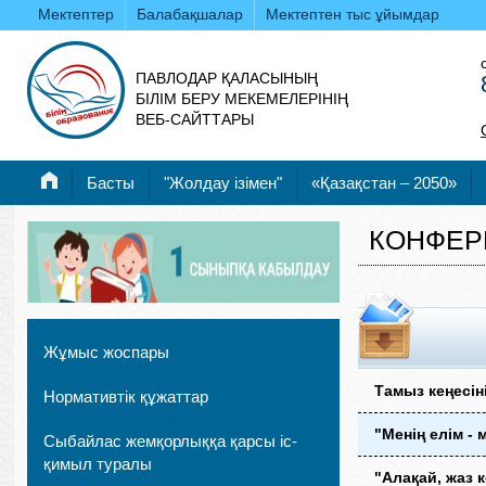
Мектептер
Балабақшалар
Мектептен тыс ұйымдар
ПАВЛОДАР ҚАЛАСЫНЫҢ
БІЛІМ БЕРУ МЕКЕМЕЛЕРІНІҢ
ВЕБ-САЙТТАРЫ
Басты
"Жолдау ізімен"
«Қазақстан – 2050»
КОНФЕР
Жұмыс жоспары
Тамыз кеңесі
Нормативтік құжаттар
"Менің елім 
Сыбайлас жемқорлыққа қарсы іс-
қимыл туралы
"Алақай, жаз