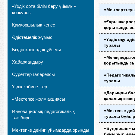
«Үздік орта білім беру ұйымы»
«Мен зерттеу
конкурсы
«Ғарышкерлер 
Қамқоршылық кеңес
қорытындыс
Әдістемелік жұмыс
«Үздік оқу-әд
туралы
Біздің кәсіподақ ұйымы
«Менің педаг
Хабарландыру
қорытындысы
Суреттер галереясы
«Педагогикал
туралы
Үздік кабинеттер
«Дарынды бал
қалалық кезе
«Мектепке жол» акциясы
«Мектепке дей
Инновациялық педагогикалық
туралы бұйыр
тәжібире
«Бүлдіршін» 
Мектепке дейінгі ұйымдарда орынды
бұйырық, ере