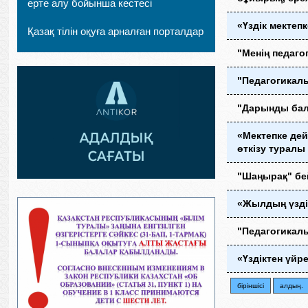
ерте алу бойынша кестесі
«Үздік мектеп
Қазақ тілін оқуға арналған порталдар
"Менің педаг
"Педагогикалы
"Дарынды бал
«Мектепке дей
өткізу турал
"Шаңырақ" б
«Жылдың үзді
"Педагогикал
«Үздіктен үйр
бiрiншiсi
алдың.