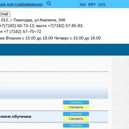
қаз
рус
eng
сия для слабовидящих
Email
 012, г. Павлодар, ул.Камзина, 346
7(7182) 60-73-13, вахта +7(7182) 57-85-83,
я +7 (7182) 57‒70‒72
а Вторник с 15.00 до 18.00 Четверг с 15.00 до 18.00
Скачать
Смотреть
Скачать
онном обучении
Смотреть
Скачать