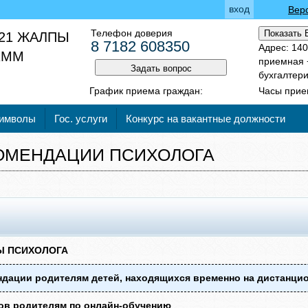
вход
Вер
Телефон доверия
Показать 
21 ЖАЛПЫ
8 7182 608350
Адрес: 140
 КММ
приемная +
Задать вопрос
бухгалтери
График приема граждан:
Часы прием
символы
Гос. услуги
Конкурс на вакантные должности
ОМЕНДАЦИИ ПСИХОЛОГА
Ы ПСИХОЛОГА
ндации родителям детей, находящихся временно на дистанци
тов родителям по онлайн-обучению