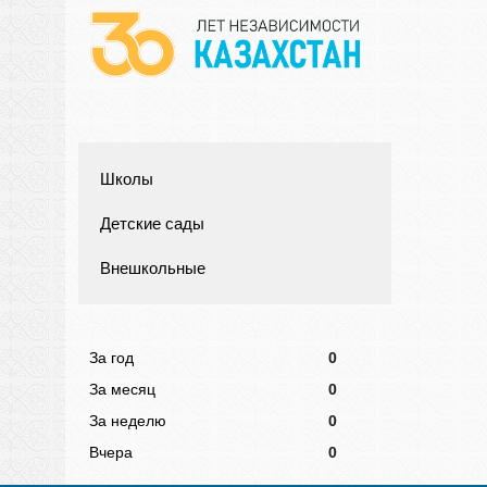
Школы
Детские сады
Внешкольные
За год
0
За месяц
0
За неделю
0
Вчера
0