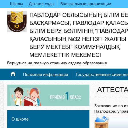
Школы
Детские сады
Внешкольные организации
ПАВЛОДАР ОБЛЫСЫНЫҢ БІЛІМ Б
БАСҚАРМАСЫ, ПАВЛОДАР ҚАЛАС
БІЛІМ БЕРУ БӨЛІМІНІҢ "ПАВЛОДА
ҚАЛАСЫНЫҢ №32 НЕГІЗГІ ЖАЛПЫ 
БЕРУ МЕКТЕБІ" КОММУНАЛДЫҚ
МЕМЛЕКЕТТІК МЕКЕМЕСІ
Вернуться на главную страницу отдела образования
Полезная информация
Государственные символ
АТТЕСТ
Заключение по и
Павлодара, упра
О школе