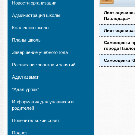
Новости организации
Лист оценива
Администрация школы
Павлодара»
Коллектив школы
Лист оценива
Планы школы
Самооценки п
города Павло
Завершение учебного года
Самооценки К
Расписание звонков и занятий
Адал азамат
"Адал ұрпақ"
Информация для учащихся и
родителей
Попечительский совет
Подвоз