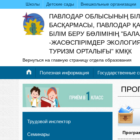
Школы
Детские сады
Внешкольные организации
ПАВЛОДАР ОБЛЫСЫНЫҢ БІЛ
БАСҚАРМАСЫ, ПАВЛОДАР Қ
БІЛІМ БЕРУ БӨЛІМІНІҢ "БАЛ
-ЖАСӨСПІРІМДЕР ЭКОЛОГИ
ТУРИЗМ ОРТАЛЫҒЫ" КМҚК
Вернуться на главную страницу отдела образования
Полезная информация
Государственные 
ПРО
Трудовой инспектор
Програ
Семинары