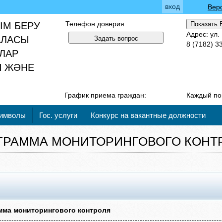
вход
Вер
Телефон доверия
ІМ БЕРУ
Показать 
Адрес: ул.
АЛАСЫ
Задать вопрос
8 (7182) 3
АЛАР
Я ЖӘНЕ
График приема граждан:
Каждый по
символы
Гос. услуги
Конкурс на вакантные должности
ГРАММА МОНИТОРИНГОВОГО КОНТ
мма мониторингового контроля