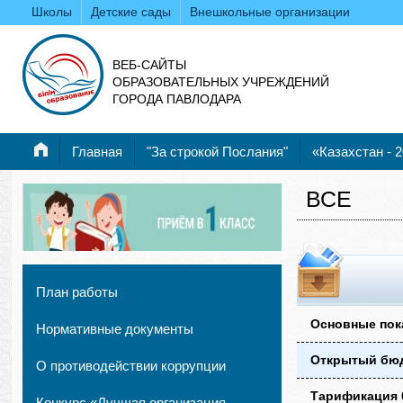
Школы
Детские сады
Внешкольные организации
ВЕБ-САЙТЫ
ОБРАЗОВАТЕЛЬНЫХ УЧРЕЖДЕНИЙ
ГОРОДА ПАВЛОДАРА
Главная
"За строкой Послания"
«Казахстан - 
ВСЕ
План работы
Основные пока
Нормативные документы
Открытый бюдж
О противодействии коррупции
Тарификация 0
Конкурс «Лучшая организация