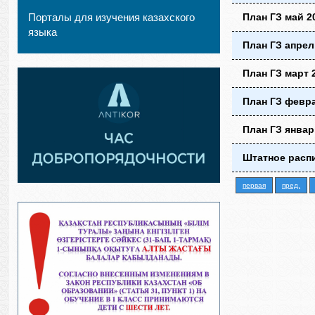
Порталы для изучения казахского
План ГЗ май 2
языка
План ГЗ апрел
План ГЗ март 
План ГЗ февра
План ГЗ январ
Штатное распис
первая
пред.