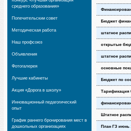
среднего образования»
Финансирован
Попечительскии совет
Бюджет финан
Методическая работа
штатное распи
Наш профсоюз
открытые бюд
Объявления
штатное распи
Фотогалерея
основные пока
Лучшие кабинеты
Бюджет по сос
Акция «Дорога в школу»
Тарификация 0
Инновационный педагогический
финансирован
опыт
Штатное распи
График раннего бронирования мест в
дошкольных организациях
План ГЗ июнь 