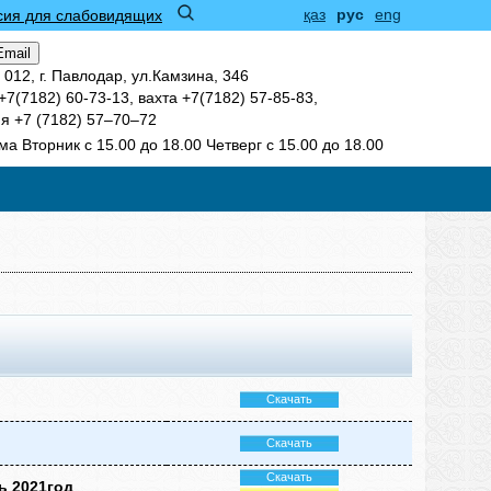
қаз
рус
eng
сия для слабовидящих
Email
 012, г. Павлодар, ул.Камзина, 346
7(7182) 60-73-13, вахта +7(7182) 57-85-83,
я +7 (7182) 57‒70‒72
а Вторник с 15.00 до 18.00 Четверг с 15.00 до 18.00
Скачать
Скачать
Скачать
ь 2021год