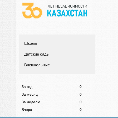
Школы
Детские сады
Внешкольные
За год
0
За месяц
0
За неделю
0
Вчера
0