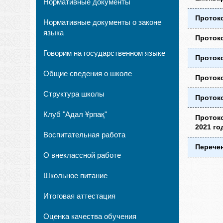
Нормативные документы
Протоко
Нормативные документы о законе
языка
Протоко
Говорим на государственном языке
Протоко
Общие сведения о школе
Протоко
Структура школы
Протоко
Клуб "Адал Ұрпақ"
Протоко
2021 го
Воспитательная работа
Перечен
О внеклассной работе
Школьное питание
Итоговая аттестация
Оценка качества обучения