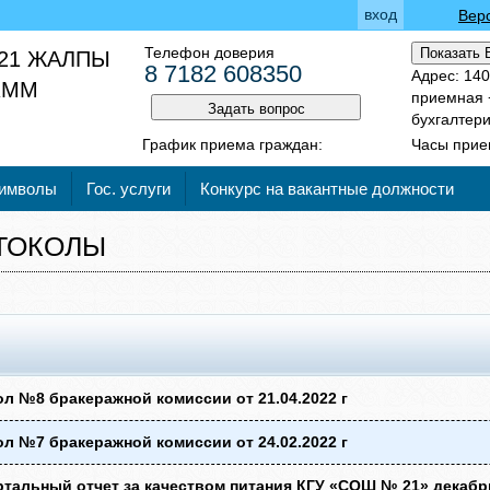
вход
Вер
Телефон доверия
Показать 
21 ЖАЛПЫ
8 7182 608350
Адрес: 140
 КММ
приемная +
Задать вопрос
бухгалтери
График приема граждан:
Часы прием
символы
Гос. услуги
Конкурс на вакантные должности
ТОКОЛЫ
л №8 бракеражной комиссии от 21.04.2022 г
л №7 бракеражной комиссии от 24.02.2022 г
тальный отчет за качеством питания КГУ «СОШ № 21» декабр