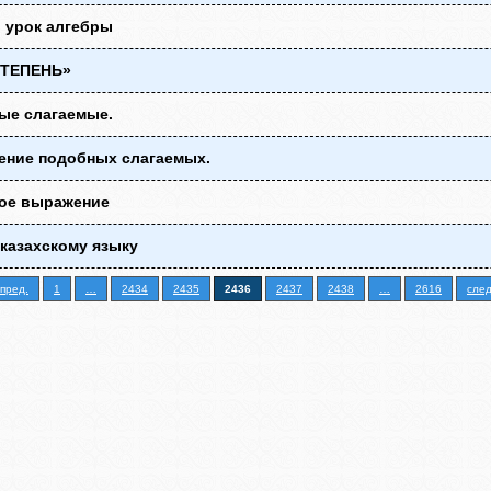
 урок алгебры
СТЕПЕНЬ»
ые слагаемые.
ение подобных слагаемых.
ое выражение
 казахскому языку
пред.
1
…
2434
2435
2436
2437
2438
…
2616
след