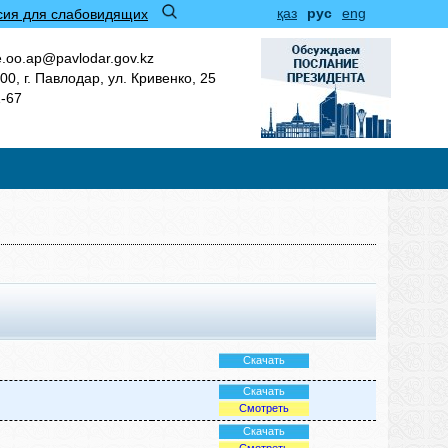
қаз
рус
eng
сия для слабовидящих
.oo.ap@pavlodar.gov.kz
00, г. Павлодар, ул. Кривенко, 25
1-67
Скачать
Скачать
Смотреть
Скачать