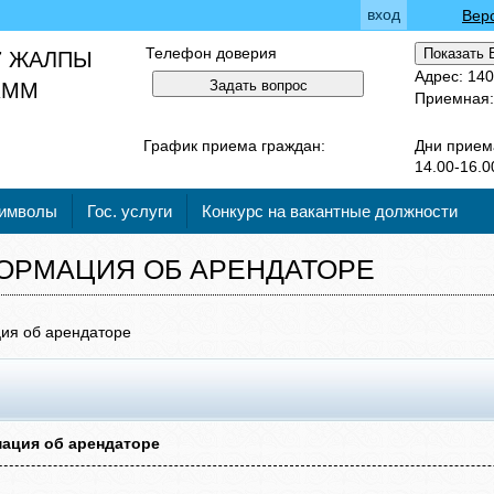
вход
Вер
Телефон доверия
Показать 
7 ЖАЛПЫ
Адрес: 140
Задать вопрос
 КММ
Приемная:
График приема граждан:
Дни прием
14.00-16.0
символы
Гос. услуги
Конкурс на вакантные должности
ОРМАЦИЯ ОБ АРЕНДАТОРЕ
ия об арендаторе
ация об арендаторе