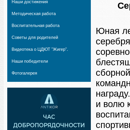
Наши достижения
Се
Методическая работа
Воспитательная работа
Юная ле
Советы для родителей
серебря
Видеотека о ЦДЮТ "Жигер".
соревно
блестящ
Наши победители
сборной
Фотогалерея
командн
награду
и волю 
воспита
спортив