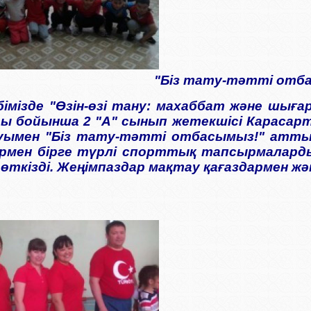
"Біз тату-тәтті отб
імізде "Өзін-өзі тану: махаббат және шығ
ы бойынша 2 "А" сынып жетекшісі Карасар
ымен "Біз тату-тәтті отбасымыз!" атты 
рмен бірге түрлі спорттық тапсырмалард
і өткізді. Жеңімпаздар мақтау қағаздармен