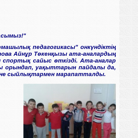
асымыз!"
армашылық педагогикасы" онкүндіктің
това Айнұр Төкенқызы ата-аналардың
спортық сайыс өткізді. Ата-аналар
ы орындап, уақыттарын пайдалы да,
 және сыйлықтармен марапатталды.