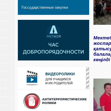
Госсударственные закупки
Мектеб
жоспар
қатысу
балала
көңілд