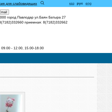
қаз
рус
eng
сия для слабовидящих
Email
0000 город Павлодар ул.Баян Батыра 27
 8(7182)332660 приемная: 8(7182)332662
09.00 - 12.00, 15.00-18.00