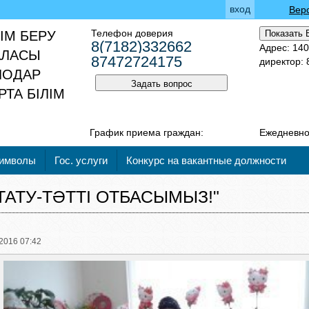
вход
Вер
Телефон доверия
ІМ БЕРУ
Показать 
8(7182)332662
Адрес: 14
АЛАСЫ
87472724175
директор:
ВЛОДАР
Задать вопрос
ТА БІЛІМ
График приема граждан:
Ежедневно 
символы
Гос. услуги
Конкурс на вакантные должности
 ТАТУ-ТӘТТІ ОТБАСЫМЫЗ!"
2016 07:42