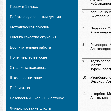
Кобландино
Прием в 1 класс
6
Корниенко 
Викторовна
Работа с одаренными детьми
Методическая помощь
7
Парунина О
Александро
Оценка качества обучения
8
Романцова
Воспитательная работа
Александро
Попечительский совет
9
Таджибаева
Маржан
Страничка психолога
Турсынбаев
10
Утепберген
Школьное питание
Эльвира Ак
Библиотека
11
Штербец 
Анатольевн
Безопасный школьный автобус
Финансирование школы