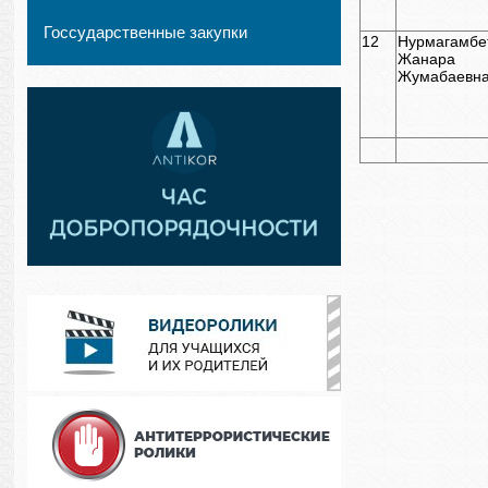
Госсударственные закупки
12
Нурмагамбе
Жанара
Жумабаевн