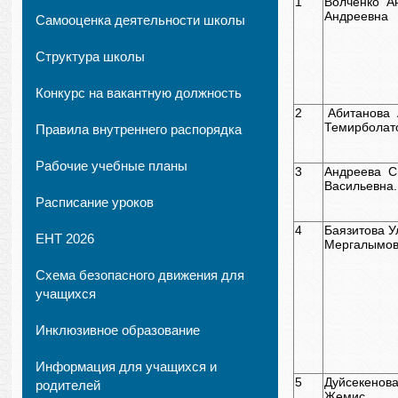
1
Волченко А
Андреевна
Самооценка деятельности школы
Структура школы
Конкурс на вакантную должность
2
Абитанова
Темирболат
Правила внутреннего распорядка
Рабочие учебные планы
3
Андреева С
Васильевна.
Расписание уроков
4
Баязитова У
ЕНТ 2026
Мергалымов
Схема безопасного движения для
учащихся
Инклюзивное образование
Информация для учащихся и
5
Дуйсекенов
родителей
Жемис