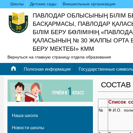
Школы
Детские сады
Внешкольные организации
ПАВЛОДАР ОБЛЫСЫНЫҢ БІЛІМ Б
БАСҚАРМАСЫ, ПАВЛОДАР ҚАЛАС
БІЛІМ БЕРУ БӨЛІМІНІҢ «ПАВЛОД
ҚАЛАСЫНЫҢ № 30 ЖАЛПЫ ОРТА Б
БЕРУ МЕКТЕБІ» КММ
Вернуться на главную страницу отдела образования
Полезная информация
Государственные символ
СОСТАВ
Список с
№
Ф.И.О. пол
Наша школа
Новости школы