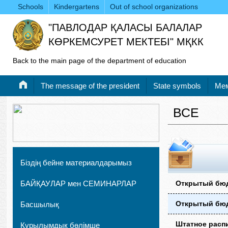
Schools
Kindergartens
Out of school organizations
"ПАВЛОДАР ҚАЛАСЫ БАЛАЛАР
КӨРКЕМСУРЕТ МЕКТЕБІ" МҚКК
Back to the main page of the department of education
Тhe message of the president
State symbols
Мем
ВСЕ
Біздің бейне материалдарымыз
БАЙҚАУЛАР мен СЕМИНАРЛАР
Открытый бюдж
Открытый бюдж
Басшылық
Штатное распи
Құрылымдық бөлімше