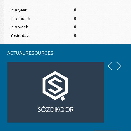
In a year
0
In a month
0
In a week
0
Yesterday
0
ACTUAL RESOURCES