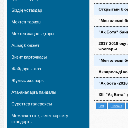
Открытый бюдж
Біздің ұстаздар
"Мен әлемді б
Мектеп тарихы
"Ақ Бота" бай
Мектеп жаңалықтары
2017-2018 оқу
Ашық бюджет
жоспары
Визит карточкасы
"Мен әлемді б
Жайдарлы жаз
Акварельді ке
Жұмыс жоспары
"Ақ бота -20
Ата-аналарға пайдалы
XIII "Ақ Бот
Суреттер галереясы
First
Previous
Мемлекеттік қызмет көрсету
стандарты