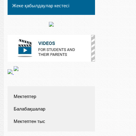
Жеке қабылдаулар кестесі
Мектептер
Балабақшалар
Мектептен тыс