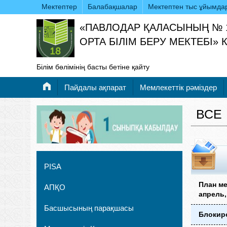
Мектептер
Балабақшалар
Мектептен тыс ұйымда
«ПАВЛОДАР ҚАЛАСЫНЫҢ № 
ОРТА БІЛІМ БЕРУ МЕКТЕБІ»
Білім бөлімінің басты бетіне қайту
Пайдалы ақпарат
Мемлекеттік рәміздер
ВСЕ
PISA
План ме
АПҚО
апрель,
Басшысының парақшасы
Блокир