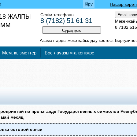
р
Кіру
Нашар көреті
Сенім телефоны
Email көр
18 ЖАЛПЫ
8 (7182) 51 61 31
Мекенжайы:
 КММ
8 7182 515
Сұрақ қою
Азаматтарды жеке қабылдау кестесі:
Бергузинова
Мем. қызметтер
Бос лауазымға конкурс
роприятий по пропаганде Государственных символов Республ
 май месяц
овка сотовой связи