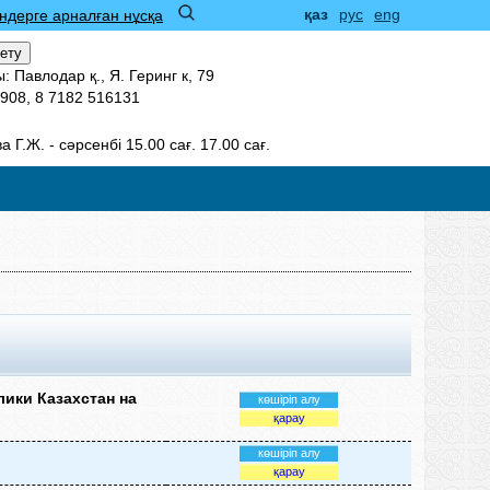
қаз
рус
eng
ндерге арналған нұсқа
сету
 Павлодар қ., Я. Геринг к, 79
908, 8 7182 516131
 Г.Ж. - сәрсенбі 15.00 сағ. 17.00 сағ.
ики Казахстан на
көшіріп алу
қарау
көшіріп алу
қарау