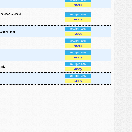
қарау
иональной
көшіріп алу
қарау
көшіріп алу
азвития
қарау
көшіріп алу
қарау
көшіріп алу
қарау
көшіріп алу
рі.
қарау
көшіріп алу
қарау