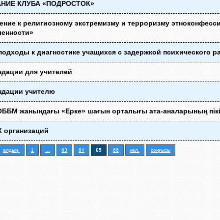
НИЕ КЛУБА «ПОДРОСТОК»
ение к религиозному экстремизму и терроризму этноконфесс
ленности»
одходы к диагностике учащихся с задержкой психического р
ндации для учителей
ндации учителю
ББМ жанындағы «Ерке» шағын орталығы ата-аналарының пікі
 организаций
алдың.
1
…
63
64
65
66
кел.
соңғысы