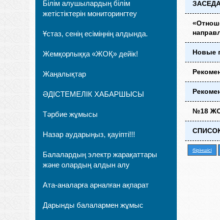
Білім алушылардың білім
ЗАСЕДА
жетістіктерін мониторингтеу
«Отнош
направ
Ұстаз, сенің есіміңнің алдында.
Новые п
Жемқорлыққа «ЖОҚ» дейік!
Рекоме
Жаңалықтар
Рекоме
ӘДІСТЕМЕЛІК ХАБАРШЫСЫ
№18 ЖО
Тәрбие жұмысы
СПИСОК
Назар аударыңыз, қауіпті!!!
бiрiншiсi
Балалардың электр жарақаттары
және олардың алдын алу
Ата-аналарға арналған ақпарат
Дарынды балалармен жұмыс