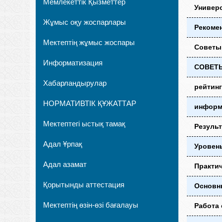
Мемлекеттік Қызметтер
Универ
Жұмыс оқу жоспарлары
Рекоме
Мектептің жұмыс жоспары
Советы
Информатизация
СОВЕТЫ
Хабарландырулар
рейтинг
НОРМАТИВТІК ҚҰЖАТТАР
информ
Мектептегі ыстық тамақ
Резуль
Адал Ұрпақ
Уровень
Адал азамат
Практич
Қорытынды аттестация
Основн
Мектептің өзін-өзі бағалауы
Работа 